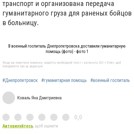
транспорт и организована передача
гуманитарного груза для раненых бойцов
в больницу.
В военный госпиталь Днепропетровска доставили гуманитарную
помощь (фото) - фото 1
Якщо ви помітили помилку, виділіть необхідний текст і натисніть Ctrl + Enter, щоб
повідомити про це редакцію
#Днепропетровск
#гуманитарная помощь
#военный госпиталь
Коваль Яна Дмитриевна
0,0
Авторизуйтесь
, щоб оцінити