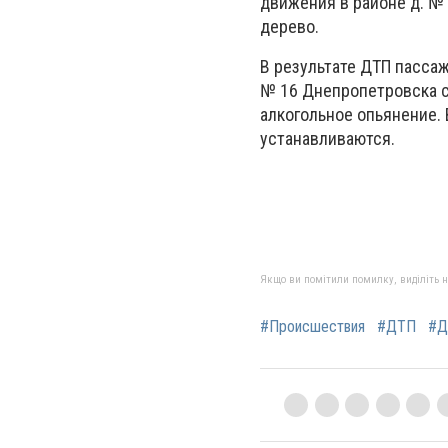
движения в районе д. № 
дерево.
В результате ДТП пасса
№ 16 Днепропетровска с
алкогольное опьянение.
устанавливаются.
Якщо ви помітили помилку, виділіть нео
#Происшествия
#ДТП
#Д