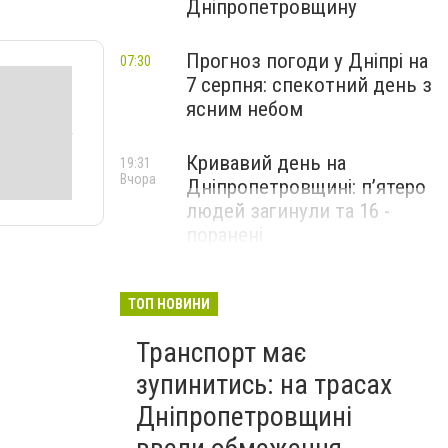
Дніпропетровщину
Прогноз погоди у Дніпрі на
07:30
7 серпня: спекотний день з
ясним небом
Кривавий день на
19:31
Вчора
Дніпропетровщині: п’ятеро
людей загинули та 16 -
поранені
ТОП НОВИНИ
Транспорт має
зупинитись: на трасах
Дніпропетровщині