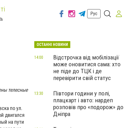
ті
Рус
ть
ОСТАННІ НОВИНИ
Відстрочка від мобілізації
14:00
може оновитися сама: хто
не піде до ТЦК і де
перевірити свій статус
ены телесные
Півтори години у полі,
13:30
плацкарт і авто: нардеп
розповів про «подорож» до
ска по ул.
Дніпра
ой двигался
рый на пути