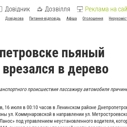
Довідник
Дозвілля
Реклама на сай
Довідкова
Питання-відповідь
Афіша
Оголошення
Нерухоміс
петровске пьяный
 врезался в дерево
ранспортного происшествия пассажиру автомобиля причин
, 16 июля в 00:10 часов в Ленинском районе Днепропетров
ны ул. Коммунаровской в ​​направлении ул. Метростроевск
Ланос» под управлением неустановленного водителя, кото