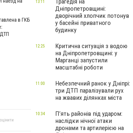
л наезд на
Трагедія на
13:11
Дніпропетровщині:
дворічний хлопчик потонув
влена ​​в ГКБ
у басейні приватного
е:
будинку
 ДТП
Критична ситуація з водою
12:25
на Дніпропетровщині: у
Марганці запустили
масштабні роботи
Небезпечний ранок у Дніпрі:
11:00
три ДТП паралізували рух
на жвавих ділянках міста
П’ять районів під ударом:
10:34
наслідки нічної атаки
 оцінити
дронами та артилерією на