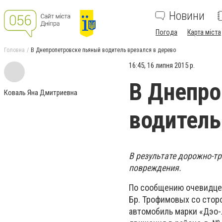
Новини
Погода
Карта міста
Головна
В Днепропетровске пьяный водитель врезался в дерево
16:45, 16 липня 2015 р.
В Днепро
Коваль Яна Дмитриевна
водитель
В результате дорожно-т
повреждения.
По сообщению очевидцев
Бр. Трофимовых со сторо
автомобиль марки «Дэо-