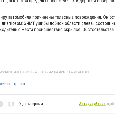
111, выехал за пределы проезжей части дороги и соверши
жиру автомобиля причинены телесные повреждения. Он оста
 диагнозом: ЗЧМТ ушибы лобной области слева, состояни
 Водитель с места происшествия скрылся. Обстоятельства
бхідний текст і натисніть Ctrl + Enter, щоб повідомити про це редакцію
непропетровск
0,0
Оцініть першим
Авторизуйтесь
, щоб