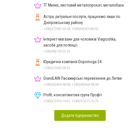
ТГ Милих, листовий металопрокат, металобаза
Астра, ритуальні послуги, працюємо лише по
Дніпровському району
+380(67)902-30-58, +380(66)025-80-53
Інтернет-магазин для чоловіків Viagrushka,
засоби для потенції
+380(98)159-52-39
Юридична компанія Dopomoga 24
+380(67)640-08-36
GrandLAIN Пасажирські перевезення до Литви
+380(66)464-08-08, +380(68)464-08-08
Profit, консалтингова група Профіт
+380(67)910-19-61, +380(97)671-76-76
Додати підприємство