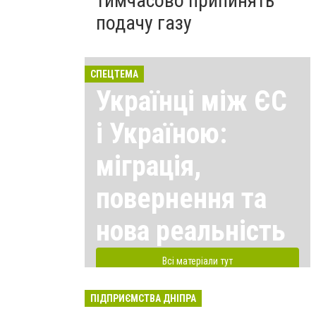
тимчасово припинять
подачу газу
СПЕЦТЕМА
Українці між ЄС
і Україною:
міграція,
повернення та
нова реальність
Всі матеріали тут
ПІДПРИЄМСТВА ДНІПРА