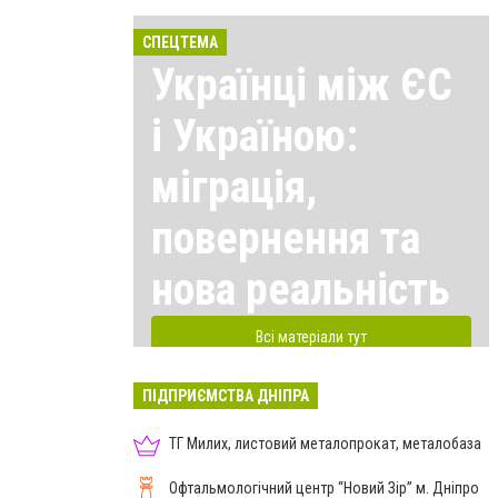
СПЕЦТЕМА
Українці між ЄС
і Україною:
міграція,
повернення та
нова реальність
Всі матеріали тут
ПІДПРИЄМСТВА ДНІПРА
ТГ Милих, листовий металопрокат, металобаза
Офтальмологічний центр “Новий Зір” м. Дніпро