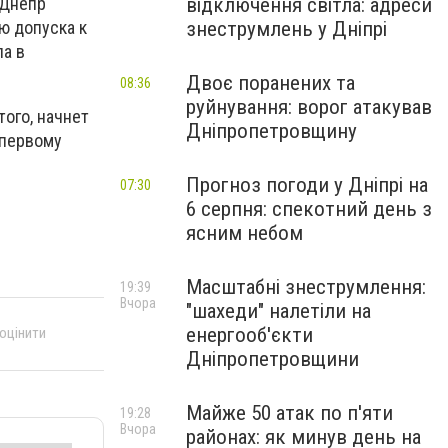
відключення світла: адреси
„Днепр“
знеструмлень у Дніпрі
ю допуска к
а в
Двоє поранених та
08:36
руйнування: ворог атакував
того, начнет
Дніпропетровщину
 первому
Прогноз погоди у Дніпрі на
07:30
6 серпня: спекотний день з
ясним небом
Масштабні знеструмлення:
19:39
Вчора
"шахеди" налетіли на
енергооб'єкти
 оцінити
Дніпропетровщини
Майже 50 атак по п'яти
19:28
Вчора
районах: як минув день на