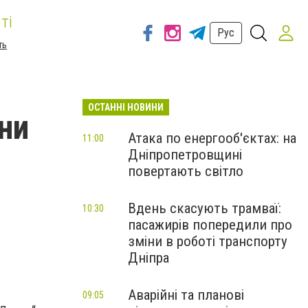
ті
Рус
ть
ОСТАННІ НОВИНИ
ни
Атака по енергооб'єктах: на
11:00
Дніпропетровщині
повертають світло
Вдень скасують трамваї:
10:30
пасажирів попередили про
зміни в роботі транспорту
Дніпра
Аварійні та планові
09:05