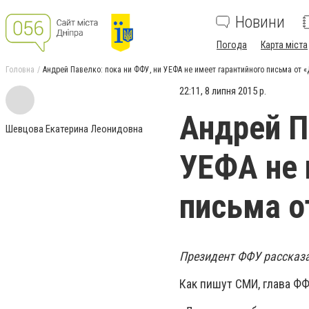
Новини
Погода
Карта міста
Головна
Андрей Павелко: пока ни ФФУ, ни УЕФА не имеет гарантийного письма от 
22:11, 8 липня 2015 р.
Андрей П
Шевцова Екатерина Леонидовна
УЕФА не 
письма о
Президент ФФУ рассказа
Как пишут СМИ, глава Ф