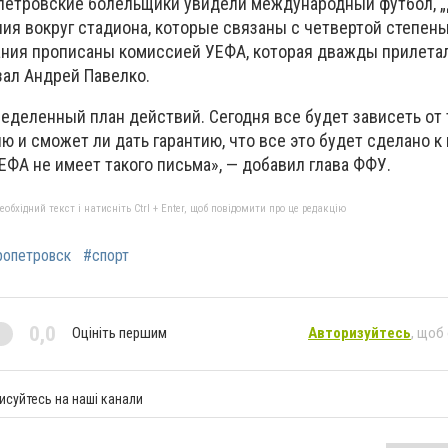
петровские болельщики увидели международный футбол, 
ия вокруг стадиона, которые связаны с четвертой степень
ания прописаны комиссией УЕФА, которая дважды прилетал
зал Андрей Павелко.
еделенный план действий. Сегодня все будет зависеть от 
ю и сможет ли дать гарантию, что все это будет сделано к
УЕФА не имеет такого письма», — добавил глава ФФУ.
бхідний текст і натисніть Ctrl + Enter, щоб повідомити про це редакцію
ропетровск
#спорт
0,0
Оцініть першим
Авторизуйтесь
, щоб
исуйтесь на наші канали