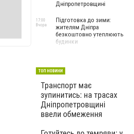
Дніпропетровщині
Підготовка до зими:
17:00
Вчора
жителям Дніпра
безкоштовно утеплюють
будинки
ТОП НОВИНИ
Транспорт має
зупинитись: на трасах
Дніпропетровщині
ввели обмеження
Готуйтесь до темряви: у