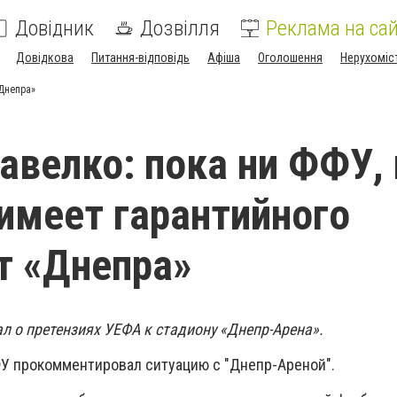
Довідник
Дозвілля
Реклама на сай
Довідкова
Питання-відповідь
Афіша
Оголошення
Нерухоміс
«Днепра»
авелко: пока ни ФФУ, 
имеет гарантийного
т «Днепра»
л о претензиях УЕФА к стадиону «Днепр-Арена».
ФУ прокомментировал ситуацию с "Днепр-Ареной".