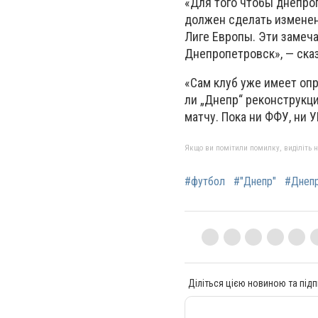
«Для того чтобы днепро
должен сделать изменен
Лиге Европы. Эти замеч
Днепропетровск», — ска
«Сам клуб уже имеет опр
ли „Днепр“ реконструкци
матчу. Пока ни ФФУ, ни 
Якщо ви помітили помилку, виділіть нео
#футбол
#"Днепр"
#Днеп
Діліться цією новиною та підп