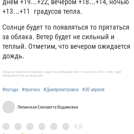
днем +19...+22, вечером +18...+14, ночью
+13...+11 градусов тепла.
Солнце будет то появляться то прятаться
за облака. Ветер будет не сильный и
теплый. Отметим, что вечером ожидается
дождь.
Якщо ви помітили помилку, виділіть необхідний текст і натисніть Ctrl + Enter, щоб
повідомити про це редакцію
#погода
#прогноз
#Днепропетровск
#30 апреля
Липинская Елизавета Вадимовна
0,0