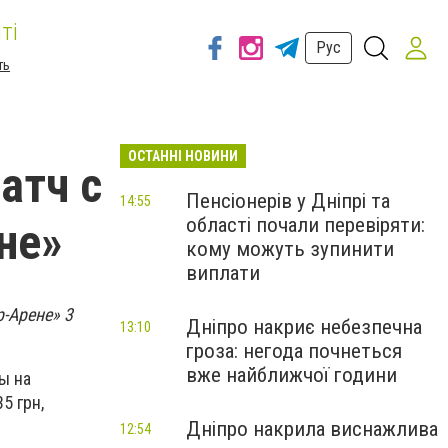
ті
Рус
ть
ОСТАННІ НОВИНИ
атч с
Пенсіонерів у Дніпрі та
14:55
області почали перевіряти:
не»
кому можуть зупинити
виплати
-Арене» 3
Дніпро накриє небезпечна
13:10
гроза: негода почнеться
вже найближчої години
ы на
5 грн,
Дніпро накрила виснажлива
12:54