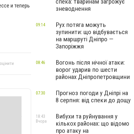
спека: тваринам загрожує
ессе и теперь
зневоднення
Рух потяга можуть
09:14
зупинити: що відбувається
на маршруті Дніпро —
Запоріжжя
Вогонь після нічної атаки:
08:46
 оцінити
ворог ударив по шести
районах Дніпропетровщини
Прогноз погоди у Дніпрі на
07:30
8 серпня: від спеки до дощу
Вибухи та руйнування у
18:43
Вчора
кількох районах: що відомо
про атаку на