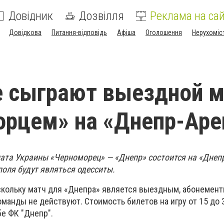
Довідник
Дозвілля
Реклама на сай
Довідкова
Питання-відповідь
Афіша
Оголошення
Нерухоміс
 сыграют выездной м
рцем» на «Днепр-Аре
ната Украины «Черноморец» — «Днепр» состоится на «Днепр
поля будут являться одесситы.
кольку матч для «Днепра» является выездным, абонемент
анды не действуют. Стоимость билетов на игру от 15 до 3
е ФК "Днепр".