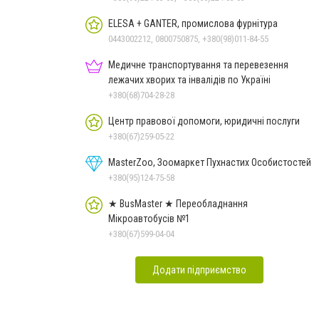
ELESA + GANTER, промислова фурнітура
0443002212, 0800750875, +380(98)011-84-55
Медичне транспортування та перевезення
лежачих хворих та інвалідів по Україні
+380(68)704-28-28
Центр правової допомоги, юридичні послуги
+380(67)259-05-22
MasterZoo, Зоомаркет Пухнастих Особистостей
+380(95)124-75-58
★ BusMaster ★ Переобладнання
Мікроавтобусів №1
+380(67)599-04-04
Додати підприємство