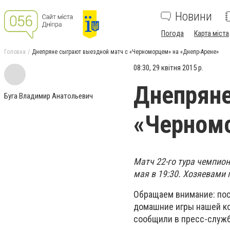
Новини
Погода
Карта міста
Головна
Днепряне сыграют выездной матч с «Черноморцем» на «Днепр-Арене»
08:30, 29 квітня 2015 р.
Днепряне
Буга Владимир Анатольевич
«Черномо
Матч 22-го тура чемпио
мая в 19:30. Хозяевами 
Обращаем внимание: пос
домашние игры нашей ком
сообщили в пресс-служб