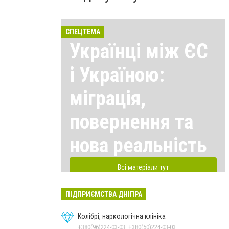
СПЕЦТЕМА
Українці між ЄС
і Україною:
міграція,
повернення та
нова реальність
Всі матеріали тут
ПІДПРИЄМСТВА ДНІПРА
Колібрі, наркологічна клініка
+380(96)224-03-03, +380(50)224-03-03