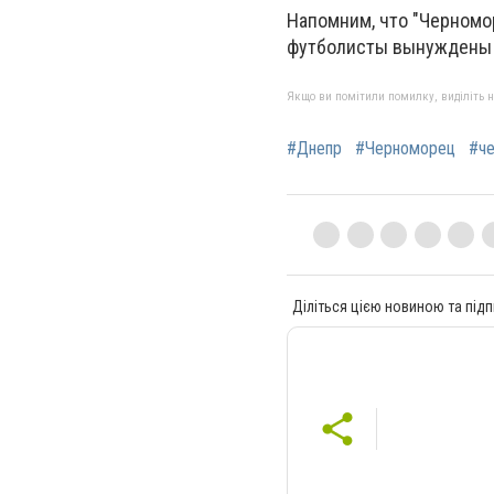
Напомним, что "Черномор
футболисты вынуждены 
Якщо ви помітили помилку, виділіть нео
#Днепр
#Черноморец
#че
Діліться цією новиною та підп