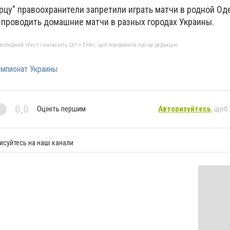
цу" правоохранители запретили играть матчи в родной Од
проводить домашние матчи в разных городах Украины.
бхідний текст і натисніть Ctrl + Enter, щоб повідомити про це редакцію
мпионат Украины
0,0
Оцініть першим
Авторизуйтесь
, щоб
исуйтесь на наші канали