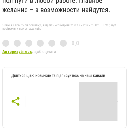
пол пути в любой работе. Главное
желание – а возможности найдутся.
Якщо ви помітили помилку, виділіть необхідний текст і натисніть Ctrl + Enter, щоб
повідомити про це редакцію
0,0
Авторизуйтесь
, щоб оцінити
Діліться цією новиною та підписуйтесь на наші канали