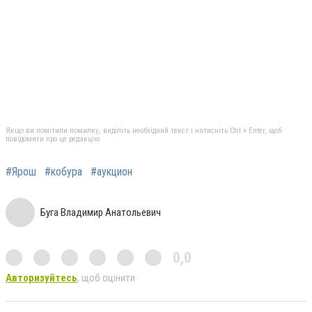
Якщо ви помітили помилку, виділіть необхідний текст і натисніть Ctrl + Enter, щоб
повідомити про це редакцію
#Ярош
#кобура
#аукцион
Буга Владимир Анатольевич
0,0
Авторизуйтесь
, щоб оцінити