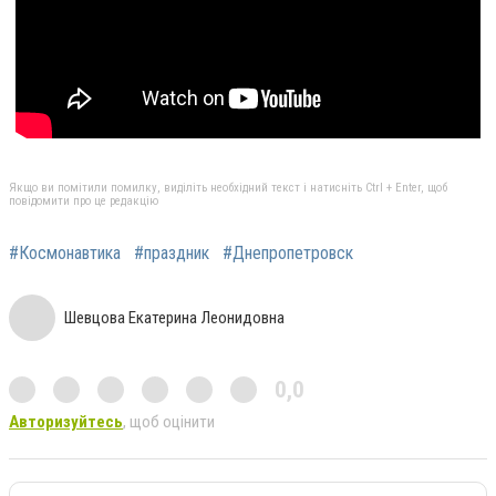
Якщо ви помітили помилку, виділіть необхідний текст і натисніть Ctrl + Enter, щоб
повідомити про це редакцію
#Космонавтика
#праздник
#Днепропетровск
Шевцова Екатерина Леонидовна
0,0
Авторизуйтесь
, щоб оцінити