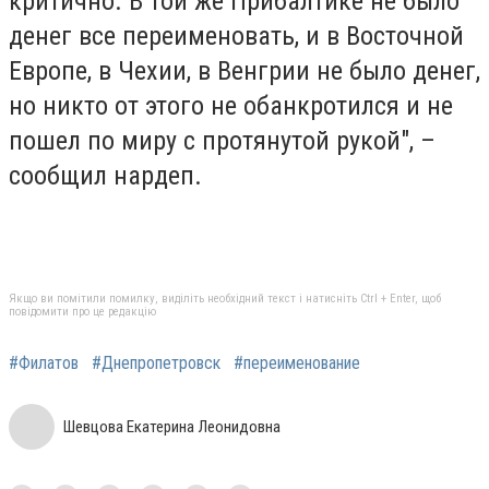
критично. В той же Прибалтике не было
денег все переименовать, и в Восточной
Европе, в Чехии, в Венгрии не было денег,
но никто от этого не обанкротился и не
пошел по миру с протянутой рукой", –
сообщил нардеп.
Якщо ви помітили помилку, виділіть необхідний текст і натисніть Ctrl + Enter, щоб
повідомити про це редакцію
#Филатов
#Днепропетровск
#переименование
Шевцова Екатерина Леонидовна