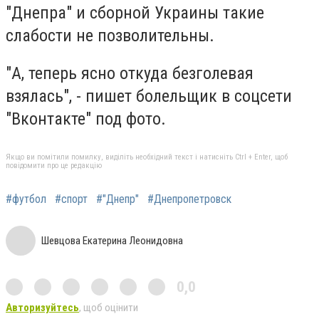
"Днепра" и сборной Украины такие
слабости не позволительны.
"А, теперь ясно откуда безголевая
взялась", - пишет болельщик в соцсети
"Вконтакте" под фото.
Якщо ви помітили помилку, виділіть необхідний текст і натисніть Ctrl + Enter, щоб
повідомити про це редакцію
#футбол
#спорт
#"Днепр"
#Днепропетровск
Шевцова Екатерина Леонидовна
0,0
Авторизуйтесь
, щоб оцінити