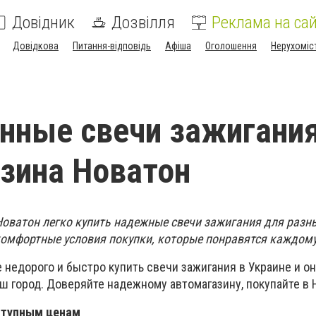
Довідник
Дозвілля
Реклама на сай
Довідкова
Питання-відповідь
Афіша
Оголошення
Нерухоміс
нные свечи зажигания
зина Новатон
Новатон легко купить надежные свечи зажигания для разн
омфортные условия покупки, которые понравятся каждому
недорого и быстро купить свечи зажигания в Украине и он
ш город. Доверяйте надежному автомагазину, покупайте в 
ступным ценам