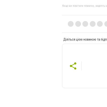
Якщо ви помітили помилку, виділіть нео
Діліться цією новиною та підп