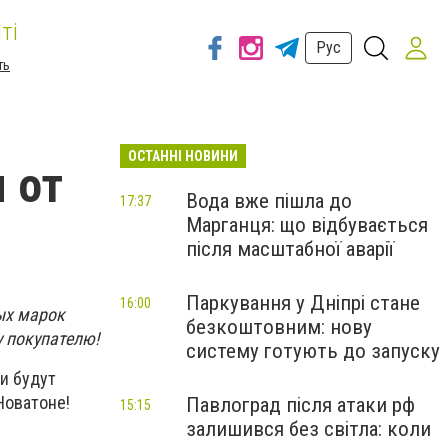
ті
Рус
ть
ОСТАННІ НОВИНИ
 от
Вода вже пішла до
17:37
Марганця: що відбувається
після масштабної аварії
Паркування у Дніпрі стане
16:00
ых марок
безкоштовним: нову
 покупателю!
систему готують до запуску
и будут
Новатоне!
Павлоград після атаки рф
15:15
залишився без світла: коли