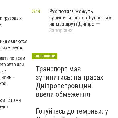
Рух потяга можуть
09:14
зупинити: що відбувається
и грузовых
на маршруті Дніпро —
,
Запоріжжя
ания являются
их услугах.
ТОП НОВИНИ
вать по всем
его авто или
Транспорт має
вые
зупинитись: на трасах
 ними -
кой!
Дніпропетровщині
ввели обмеження
ом. С нами
дуют
Готуйтесь до темряви: у