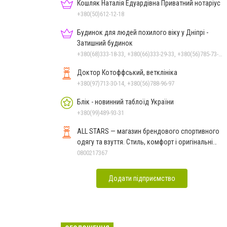
Кошляк Наталія Едуардівна Приватний нотаріус
+380(50)612-12-18
Будинок для людей похилого віку у Дніпрі -
Затишний будинок
+380(68)333-18-33, +380(66)333-29-33, +380(56)785-73-95
Доктор Котоффський, ветклініка
+380(97)713-30-14, +380(56)788-96-97
Блік - новинний таблоїд України
+380(99)489-93-31
ALL STARS — магазин брендового спортивного
одягу та взуття. Стиль, комфорт і оригінальні
моделі
0800217367
Додати підприємство