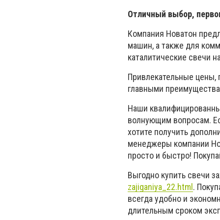
Отличный выбор, перво
Компания Новатон предл
машин, а также для комм
каталитические свечи н
Привлекательные цены, 
главными преимуществам
Наши квалифицированные
волнующим вопросам. Есл
хотите получить дополн
менеджеры компании Нов
просто и быстро! Покупа
Выгодно купить свечи з
zajiganiya_22.html
. Поку
всегда удобно и экономн
длительным сроком эксп