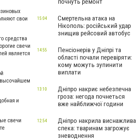
почнуть ремонт
нзиновых
Смертельна атака на
полняют свои
15:04
Нікополь: російський удар
знищив рейсовий автобус
го средства
орогие свечи
Пенсіонерів у Дніпрі та
14:55
лей является
області почали перевіряти:
кому можуть зупинити
виплати
ой
а высочайшем
Дніпро накриє небезпечна
13:10
гроза: негода почнеться
добная и
вже найближчої години
Дніпро накрила виснажлива
ные свечи
12:54
спека: тваринам загрожує
те
зневоднення