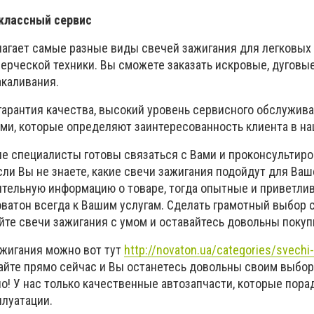
классный сервис
агает самые разные виды свечей зажигания для легковых 
ерческой техники. Вы сможете заказать искровые, дуговые
акаливания.
гарантия качества, высокий уровень сервисного обслужив
и, которые определяют заинтересованность клиента в наш
 специалисты готовы связаться с Вами и проконсультиро
и Вы не знаете, какие свечи зажигания подойдут для Ваш
ительную информацию о товаре, тогда опытные и приветли
атон всегда к Вашим услугам. Сделать грамотный выбор с
йте свечи зажигания с умом и оставайтесь довольны покуп
ажигания можно вот тут
http://novaton.ua/categories/svechi-
пайте прямо сейчас и Вы останетесь довольны своим выбор
о! У нас только качественные автозапчасти, которые пора
луатации.