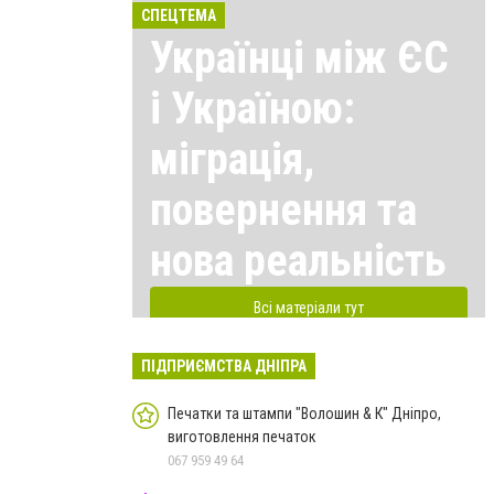
СПЕЦТЕМА
Українці між ЄС
і Україною:
міграція,
повернення та
нова реальність
Всі матеріали тут
ПІДПРИЄМСТВА ДНІПРА
Печатки та штампи "Волошин & К" Дніпро,
виготовлення печаток
067 959 49 64