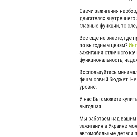
Свечи зажигания необх
двигателях внутреннего 
главные функции, то сле
Все еще не знаете, где 
по выгодным ценам?
Инт
зажигания отличного ка
функциональность, наде
Воспользуйтесь минима
финансовый бюджет. Нес
уровне.
У нас Вы сможете купить
выгодная.
Мы работаем над вашим 
зажигания в Украине мо
автомобильные детали п