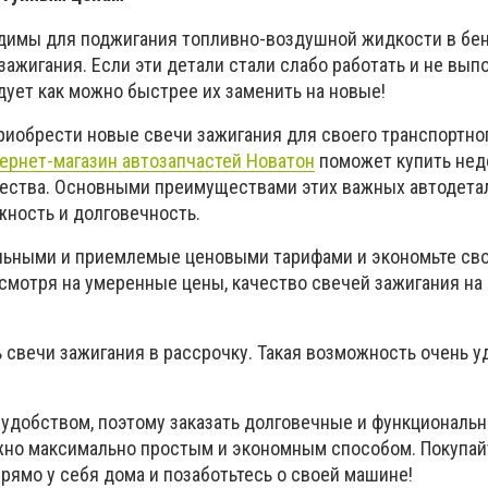
одимы для поджигания топливно-воздушной жидкости в бе
зажигания. Если эти детали стали слабо работать и не вы
дует как можно быстрее их заменить на новые!
приобрести новые свечи зажигания для своего транспортно
ернет-магазин автозапчастей Новатон
поможет купить нед
чества. Основными преимуществами этих важных автодета
жность и долговечность.
льными и приемлемые ценовыми тарифами и экономьте св
мотря на умеренные цены, качество свечей зажигания н
 свечи зажигания в рассрочку. Такая возможность очень у
удобством, поэтому заказать долговечные и функциональ
жно максимально простым и экономным способом. Покупай
рямо у себя дома и позаботьтесь о своей машине!