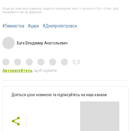
Якщо ви помітили помилку, виділіть необхідний текст і натисніть Ctrl + Enter, щоб
повідомити про це редакцію
#Гимнастка
#цирк
#Днепропетровск
Буга Владимир Анатольевич
0,0
Авторизуйтесь
, щоб оцінити
Діліться цією новиною та підписуйтесь на наші канали