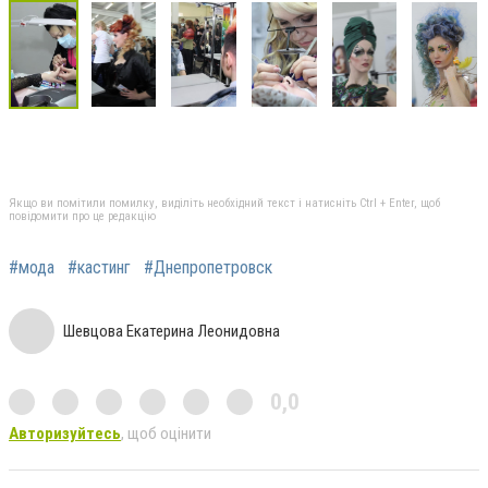
Якщо ви помітили помилку, виділіть необхідний текст і натисніть Ctrl + Enter, щоб
повідомити про це редакцію
#мода
#кастинг
#Днепропетровск
Шевцова Екатерина Леонидовна
0,0
Авторизуйтесь
, щоб оцінити