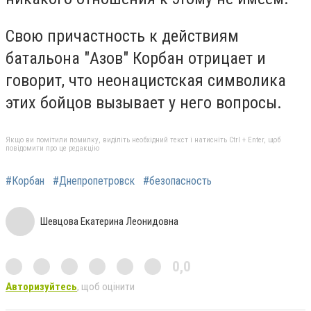
Свою причастность к действиям
батальона "Азов" Корбан отрицает и
говорит, что неонацистская символика
этих бойцов вызывает у него вопросы.
Якщо ви помітили помилку, виділіть необхідний текст і натисніть Ctrl + Enter, щоб
повідомити про це редакцію
#Корбан
#Днепропетровск
#безопасность
Шевцова Екатерина Леонидовна
0,0
Авторизуйтесь
, щоб оцінити