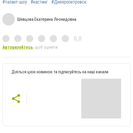
#талант-шоу
#кастинг
#Днепропетровск
Шевцова Екатерина Леонидовна
0,0
Авторизуйтесь
, щоб оцінити
Діліться цією новиною та підписуйтесь на наші канали