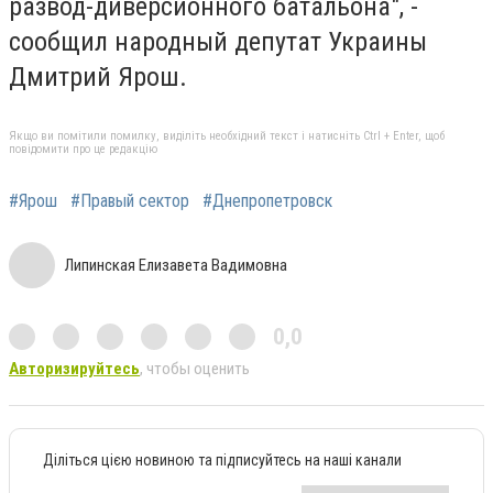
развод-диверсионного батальона", -
сообщил народный депутат Украины
Дмитрий Ярош.
Якщо ви помітили помилку, виділіть необхідний текст і натисніть Ctrl + Enter, щоб
повідомити про це редакцію
#Ярош
#Правый сектор
#Днепропетровск
Липинская Елизавета Вадимовна
0,0
Авторизируйтесь
, чтобы оценить
Діліться цією новиною та підписуйтесь на наші канали