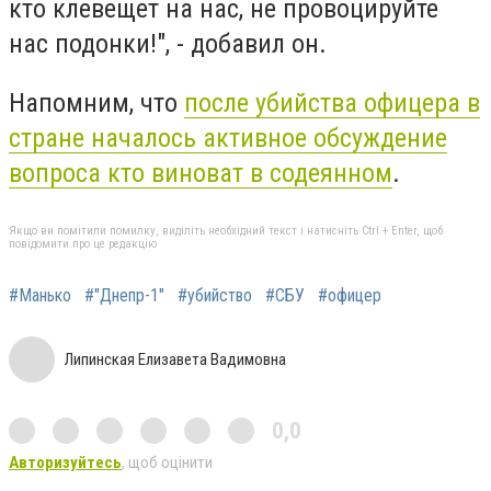
кто клевещет на нас, не провоцируйте
нас подонки!", - добавил он.
Напомним, что
после убийства офицера в
стране началось активное обсуждение
вопроса кто виноват в содеянном
.
Якщо ви помітили помилку, виділіть необхідний текст і натисніть Ctrl + Enter, щоб
повідомити про це редакцію
#Манько
#"Днепр-1"
#убийство
#СБУ
#офицер
Липинская Елизавета Вадимовна
0,0
Авторизуйтесь
, щоб оцінити