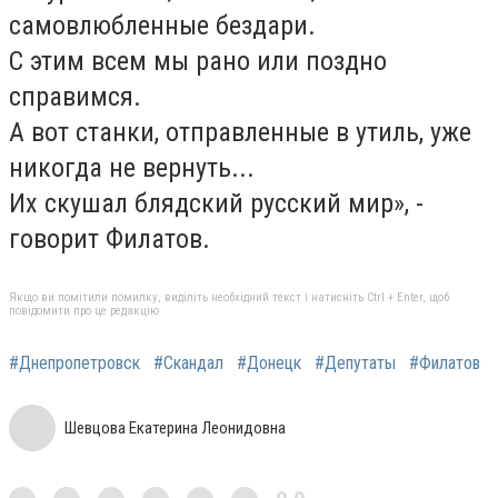
самовлюбленные бездари.
С этим всем мы рано или поздно
справимся.
А вот станки, отправленные в утиль, уже
никогда не вернуть...
Их скушал блядский русский мир», -
говорит Филатов.
Якщо ви помітили помилку, виділіть необхідний текст і натисніть Ctrl + Enter, щоб
повідомити про це редакцію
#Днепропетровск
#Скандал
#Донецк
#Депутаты
#Филатов
Шевцова Екатерина Леонидовна