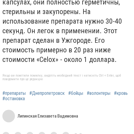
капсулах, они полностью герметичны,
стерильны и закупорены. На
использование препарата нужно 30-40
секунд. Он легок в применении. Этот
препарат сделан в Ужгороде. Его
стоимость примерно в 20 раз ниже
стоимости «Celox» - около 1 доллара.
Якщо ви помітили помилку, виділіть необхідний текст і натисніть Ctrl + Enter, щоб
повідомити про це редакцію
#препараты
#Днепропетровск
#бойцы
#волонтеры
#кровь
#остановка
Липинская Елизавета Вадимовна