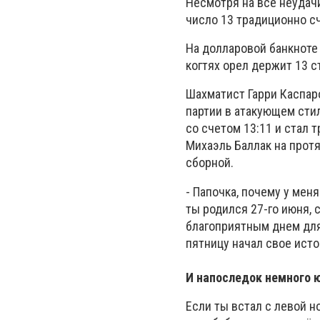
Несмотря на все неудачи
число 13 традиционно с
На долларовой банкноте 
когтях орел держит 13 ст
Шахматист Гарри Каспар
партии в атакующем стил
со счетом 13:11 и стал
Михаэль Баллак на протя
сборной.
- Папочка, почему у мен
ты родился 27-го июня, 
благоприятным днем для
пятницу начал свое ист
И напоследок немного
Если ты встал с левой н