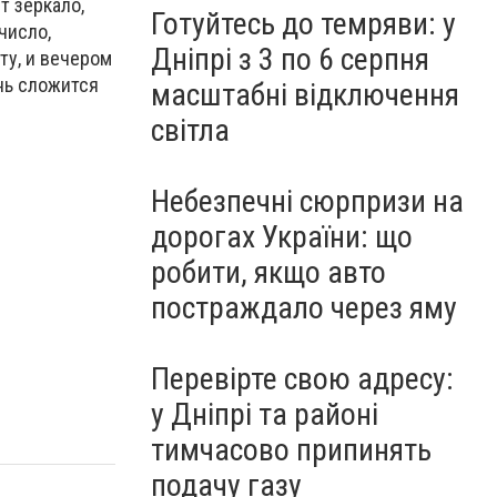
т зеркало,
Готуйтесь до темряви: у
число,
Дніпрі з 3 по 6 серпня
ту, и вечером
ень сложится
масштабні відключення
світла
Небезпечні сюрпризи на
дорогах України: що
робити, якщо авто
постраждало через яму
Перевірте свою адресу:
у Дніпрі та районі
тимчасово припинять
подачу газу