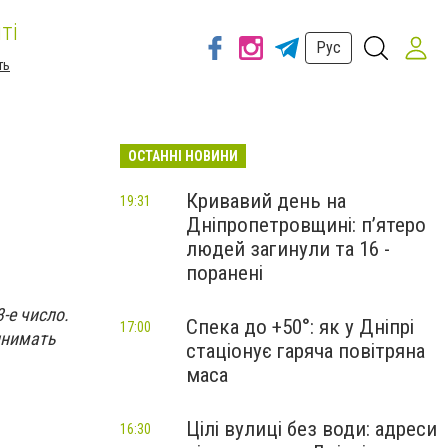
ті
Рус
ть
ОСТАННІ НОВИНИ
Кривавий день на
19:31
Дніпропетровщині: п’ятеро
людей загинули та 16 -
поранені
-е число.
Спека до +50°: як у Дніпрі
17:00
инимать
стаціонує гаряча повітряна
маса
Цілі вулиці без води: адреси
16:30