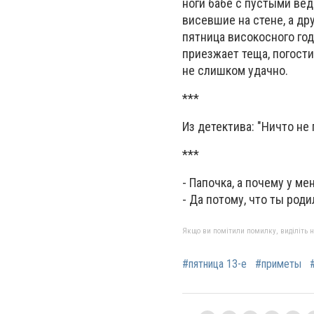
ноги бабе с пустыми вёд
висевшие на стене, а др
пятница високосного год
приезжает теща, погости
не слишком удачно.
***
Из детектива: "Ничто не
***
- Папочка, а почему у м
- Да потому, что ты роди
Якщо ви помітили помилку, виділіть нео
#пятница 13-е
#приметы