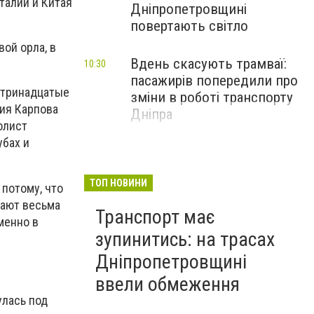
Италии и Китая
Дніпропетровщині
повертають світло
вой орла, в
Вдень скасують трамваї:
10:30
пасажирів попередили про
 тринадцатые
зміни в роботі транспорту
лия Карпова
Дніпра
олист
убах и
ТОП НОВИНИ
 потому, что
тают весьма
Транспорт має
менно в
зупинитись: на трасах
Дніпропетровщині
ввели обмеження
улась под