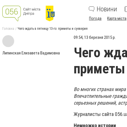
Новини
Погода
Карта міста
Головна
Чего ждать в пятницу 13-го: приметы и суеверия
09:54, 13 березня 2015 р.
Чего жда
Липинская Елизавета Вадимовна
приметы 
Во многих странах мира 
Впечатлительные гражда
серьезных решений, аст
Журналисты сайта 056.ua
Немножко истории