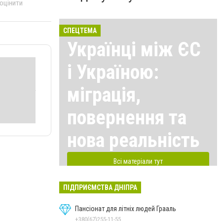
 оцінити
СПЕЦТЕМА
Українці між ЄС
і Україною:
міграція,
повернення та
нова реальність
Всі матеріали тут
ПІДПРИЄМСТВА ДНІПРА
Пансіонат для літніх людей Грааль
+380(67)255-11-55