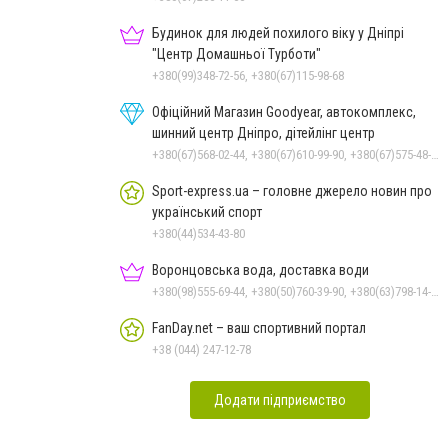
Будинок для людей похилого віку у Дніпрі
"Центр Домашньої Турботи"
+380(99)348-72-56, +380(67)115-98-68
Офіційний Магазин Goodyear, автокомплекс,
шинний центр Дніпро, дітейлінг центр
+380(67)568-02-44, +380(67)610-99-90, +380(67)575-48-22
Sport-express.ua – головне джерело новин про
український спорт
+380(44)534-43-80
Воронцовська вода, доставка води
+380(98)555-69-44, +380(50)760-39-90, +380(63)798-14-88, +380(56)798-14-88
FanDay.net – ваш спортивний портал
+38 (044) 247-12-78
Додати підприємство