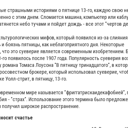
ные страшными историями о пятнице 13-го, каждую свою н
енно с этим днем. Сломается машина, компьютер или каблу
атянется небо тучами и пойдет дождь - все этот "чертов де
культурологических мифов, который появился из-за слияния
 и боязнь пятницы, как неблагоприятного дня. Некоторые
, что это суеверие является современным изобретением.
-го появилось после 1907 года. Популярность суеверия во
у романа Томаса Лоусона "В пятницу тринадцатого", в кото
росовестном брокере, который использовал суеверие, что
 Уолл-стрит, в пятницу, 13-го.
современном мире называется "фриггатрискаидекафобией", 
обия - "страх". Использование этого термина было предложе
 он получил широкое распространение.
иносит счастье