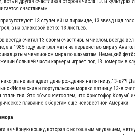
, есть и другая счастливая сторона числа 13. В культурах 
читается счастливым.
присутствуют: 13 ступеней на пирамиде, 13 звезд над голо
рел, а на оливковой ветке 13 листьев.
ов всегда считал 13 своим счастливым числом, всегда вел
е, а в 1985 году выиграл матч на первенство мира у Анато
 тринадцатым чемпионом мира по шахматам. Немецкий футб
жении большей части карьеры играет под 13 номером в кл
я никогда не выпадает день рождения на пятницу,13-е??! Да
сынок!
Испанские и португальские моряки пятницу 13-е счи
 отплытия. Это объясняется тем, что Христофор Колумб и
орическое плавание к берегам еще неизвестной Америки.
 юмора
оги на чёрную кошку, которая с истошным мяуканием, метн