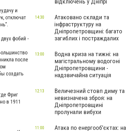
відключень у Дніпрі
еудачу и
Атаковано склади та
к, отключат
14:30
інфраструктуру на
нь".
Дніпропетровщині: багато
загиблих і постраждалих
 двух фобий -
 Большинство
Водна криза на тижні: на
13:00
зникла после
магістральному водогоні
ром
Дніпропетровщини -
бы создать
надзвичайна ситуація
Величезний стовп диму та
12:13
где Фриг
невизначена зброя: на
но в 1911
Дніпропетровщині
пролунали вибухи
Атака по енергооб'єктах: на
11:00