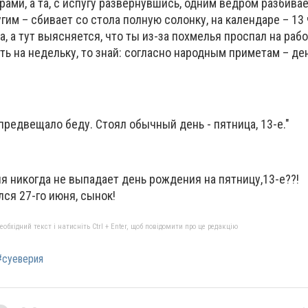
рами, а та, с испугу развернувшись, одним ведром разбивае
угим – сбивает со стола полную солонку, на календаре – 13 
а, а тут выясняется, что ты из-за похмелья проспал на рабо
ть на недельку, то знай: согласно народным приметам – д
 предвещало беду. Стоял обычный день - пятница, 13-е."
еня никогда не выпадает день рождения на пятницу,13-е??!
лся 27-го июня, сынок!
бхідний текст і натисніть Ctrl + Enter, щоб повідомити про це редакцію
#суеверия