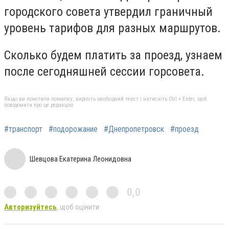
городского совета утвердил граничный
уровень тарифов для разных маршрутов.
Сколько будем платить за проезд, узнаем
после сегодняшней сессии горсовета.
Якщо ви помітили помилку, виділіть необхідний текст і натисніть Ctrl + Enter, щоб
повідомити про це редакцію
#транспорт
#подорожание
#Днепропетровск
#проезд
Шевцова Екатерина Леонидовна
0,0
Авторизуйтесь
, щоб оцінити