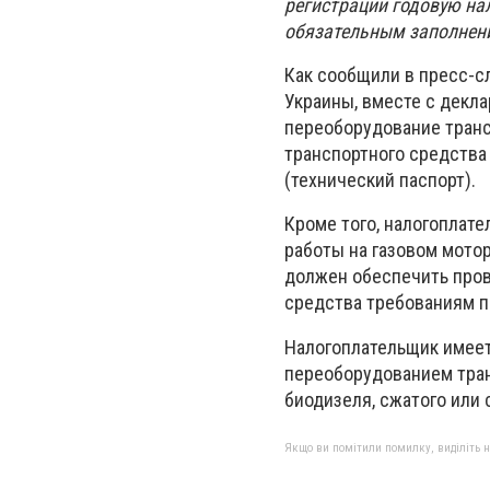
регистрации годовую на
обязательным заполнен
Как сообщили в пресс-с
Украины, вместе с декл
переоборудование транс
транспортного средства 
(технический паспорт).
Кроме того, налогоплат
работы на газовом мотор
должен обеспечить пров
средства требованиям п
Налогоплательщик имеет
переоборудованием тран
биодизеля, сжатого или 
Якщо ви помітили помилку, виділіть нео