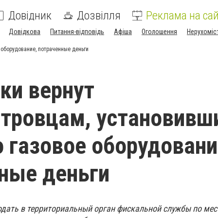
Довідник
Дозвілля
Реклама на сай
Довідкова
Питання-відповідь
Афіша
Оголошення
Нерухоміс
 оборудование, потраченные деньги
ки вернут
тровцам, установивш
о газовое оборудовани
ные деньги
одать в территориальный орган фискальной службы по мес