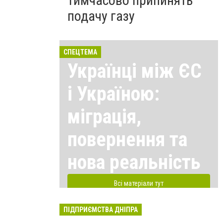
тимчасово припинять
подачу газу
СПЕЦТЕМА
Українці між ЄС
і Україною:
міграція,
повернення та
нова реальність
Всі матеріали тут
ПІДПРИЄМСТВА ДНІПРА