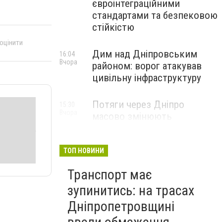
євроінтеграційними
стандартами та безпековою
стійкістю
 оцінити
Дим над Дніпровським
16:04
Вчора
районом: ворог атакував
цивільну інфраструктуру
Потяги через Дніпро
15:30
Вчора
масово змінюють
маршрути: що сталося
ТОП НОВИНИ
Транспорт має
зупинитись: на трасах
Дніпропетровщині