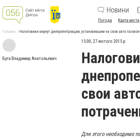
Новини
Погода
Карта міста
Головна
Налоговики вернут днепропетровцам, установившим на свои авто газовое
15:00, 27 лютого 2015 р.
Налогови
Буга Владимир Анатольевич
днепропе
свои авт
потрачен
Для этого необходимо п