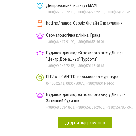
Дніпровський інститут МАУП
+380(56)375-72-19, +380(56)722-22-33, +380(56)375-72-13, +380(56)375-72-12
hotline.finance: Сервіс Онлайн Страхування
Стоматологічна клініка, Гранд
+380(66)417-91-90, +380(68)656-66-06
Будинок для людей похилого віку у Дніпрі
"Центр Домашньої Турботи"
+380(99)348-72-56, +380(67)115-98-68
ELESA + GANTER, промислова фурнітура
0443002212, 0800750875, +380(98)011-84-55
Будинок для людей похилого віку у Дніпрі -
Затишний будинок
+380(68)333-18-33, +380(66)333-29-33, +380(56)785-73-95
Додати підприємство