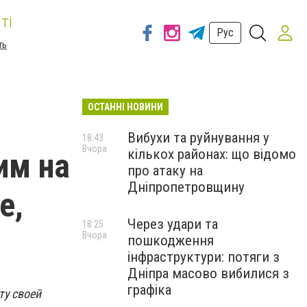
ті
Рус
ть
ОСТАННІ НОВИНИ
Вибухи та руйнування у
18:43
Вчора
кількох районах: що відомо
им на
про атаку на
Дніпропетровщину
е,
Через удари та
18:25
Вчора
пошкодження
інфраструктури: потяги з
Дніпра масово вибилися з
графіка
ту своей