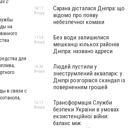
ах с
Сарана дісталася Дніпра: що
18:17
Вчора
відомо про появу
службы
небезпечної комахи
оды на
ованного
Без води залишилися
17:54
ства
Вчора
мешканці кількох районів
Дніпра: названо адреси
редства для
оплива,
Людей пустили у
16:30
Вчора
ртного
знеструмлений аквапарк: у
Дніпрі розгорівся скандал із
поверненням грошей
ды в связи с
оэтанола,
Трансформація Служби
16:17
Вчора
безпеки України в умовах
екзистенційної війни:
баланс між