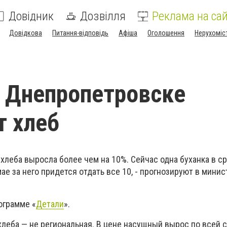
Довідник
Дозвілля
Реклама на сай
Довідкова
Питання-відповідь
Афіша
Оголошення
Нерухоміс
 Днепропетровске
 хлеб
 хлеба выросла более чем на 10%. Сейчас одна буханка в с
мае за него придется отдать все 10, - прогнозируют в мини
ограмме «
Детали
».
леба — не региональная. В цене насущный вырос по всей с