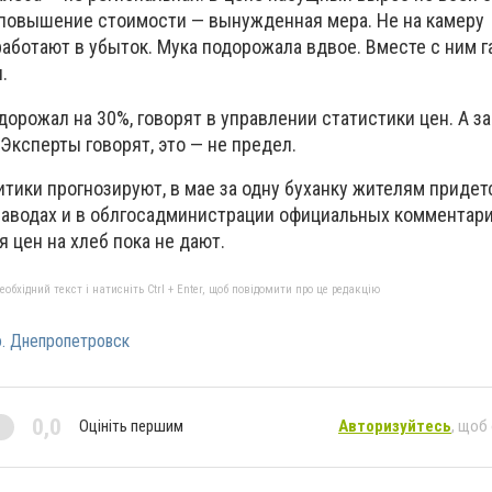
 повышение стоимости — вынужденная мера. Не на камеру
аботают в убыток. Мука подорожала вдвое. Вместе с ним га
.
одорожал на 30%, говорят в управлении статистики цен. А з
 Эксперты говорят, это — не предел.
тики прогнозируют, в мае за одну буханку жителям придет
озаводах и в облгосадминистрации официальных комментар
 цен на хлеб пока не дают.
бхідний текст і натисніть Ctrl + Enter, щоб повідомити про це редакцію
. Днепропетровск
0,0
Оцініть першим
Авторизуйтесь
, щоб