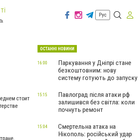
ті
Рус
ть
ОСТАННІ НОВИНИ
Паркування у Дніпрі стане
16:00
безкоштовним: нову
систему готують до запуску
Павлоград після атаки рф
15:15
реднем стоит
залишився без світла: коли
стерстве
почнуть ремонт
Смертельна атака на
15:04
Нікополь: російський удар
тране.