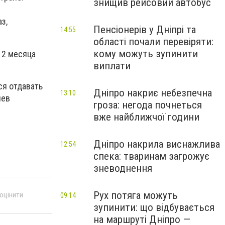
знищив рейсовий автобус
з,
Пенсіонерів у Дніпрі та
14:55
області почали перевіряти:
кому можуть зупинити
а 2 месяца
виплати
ся отдавать
Дніпро накриє небезпечна
13:10
иев
гроза: негода почнеться
вже найближчої години
Дніпро накрила виснажлива
12:54
спека: тваринам загрожує
зневоднення
Рух потяга можуть
 оцінити
09:14
зупинити: що відбувається
на маршруті Дніпро —