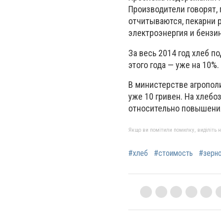
Производители говорят,
отчитываются, пекарни р
электроэнергия и бензин
За весь 2014 год хлеб п
этого года — уже на 10%.
В министерстве агрополи
уже 10 гривен. На хлеб
относительно повышения
Якщо ви помітили помилку, виділіть нео
#хлеб
#стоимость
#зерно