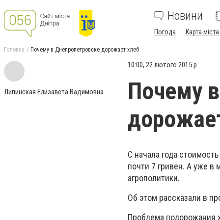
Новини
Погода
Карта міста
Головна
Почему в Днепропетровске дорожает хлеб
10:00, 22 лютого 2015 р.
Почему в
Липинская Елизавета Вадимовна
дорожает
С начала года стоимость
почти 7 гривен. А уже в 
агрополитики.
Об этом рассказали в пр
Проблема подорожания х