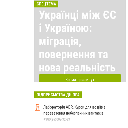
СПЕЦТЕМА
Українці між ЄС
і Україною:
міграція,
повернення та
нова реальність
Всі матеріали тут
ПІДПРИЄМСТВА ДНІПРА
Лабораторія ADR, Курси для водіїв з
перевезення небезпечних вантажів
+380(99)002-32-33