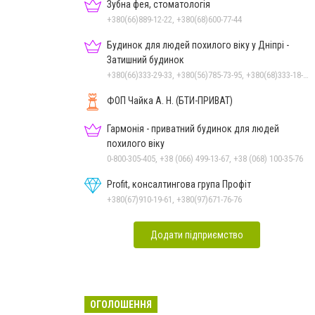
Зубна фея, стоматологія
+380(66)889-12-22, +380(68)600-77-44
Будинок для людей похилого віку у Дніпрі -
Затишний будинок
+380(66)333-29-33, +380(56)785-73-95, +380(68)333-18-33
ФОП Чайка А. Н. (БТИ-ПРИВАТ)
Гармонія - приватний будинок для людей
похилого віку
0-800-305-405, +38 (066) 499-13-67, +38 (068) 100-35-76
Profit, консалтингова група Профіт
+380(67)910-19-61, +380(97)671-76-76
Додати підприємство
ОГОЛОШЕННЯ