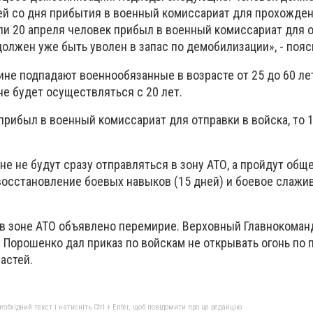
ней со дня прибытия в военный комиссариат для прохожде
ли 20 апреля человек прибыл в военный комиссариат для 
 должен уже быть уволен в запас по демобилизации», - пояс
не подпадают военнообязанные в возрасте от 25 до 60 ле
е будет осуществляться с 20 лет.
прибыл в военный комиссариат для отправки в войска, то 
н
е не будут сразу отправляться в зону АТО, а пройдут об
 восстановление боевых навыков (15 дней) и боевое слажи
 в зоне АТО объявлено перемирие. Верховный Главнокома
 Порошенко дал приказ по войскам не открывать огонь по 
астей.
бхідний текст і натисніть Ctrl + Enter, щоб повідомити про це редакцію