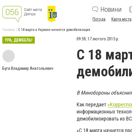
Новини
Погода
Карта міста
Головна
С 18 марта в Украине начнется демобилизация
09:59, 17 лютого 2015 р.
УРА, ДЕМБЕЛЬ!
С 18 мар
демобил
Буга Владимир Анатольевич
В Минобороны объяснили
Как передает
«Корресп
информационных техноло
демобилизировать из ВС
«С 18 марта начнется п