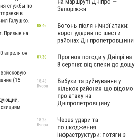
на маршруті Дніпро —
ния службы по
Запоріжжя
отправки в
нил Галушко.
Вогонь після нічної атаки:
08:46
ворог ударив по шести
т. Призыв на
районах Дніпропетровщини
10 апреля он
Прогноз погоди у Дніпрі на
07:30
8 серпня: від спеки до дощу
щевойсковую
вание (15
Вибухи та руйнування у
18:43
Вчора
кількох районах: що відомо
про атаку на
ндующий,
Дніпропетровщину
позициям
Через удари та
18:25
Вчора
пошкодження
інфраструктури: потяги з