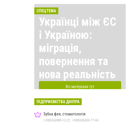
СПЕЦТЕМА
Українці між ЄС
і Україною:
міграція,
повернення та
нова реальність
Всі матеріали тут
ПІДПРИЄМСТВА ДНІПРА
Зубна фея, стоматологія
+380(66)889-12-22, +380(68)600-77-44