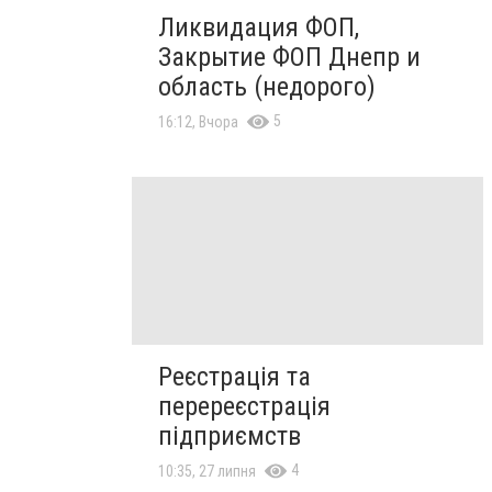
Ликвидация ФОП,
Закрытие ФОП Днепр и
область (недорого)
5
16:12, Вчора
Реєстрація та
перереєстрація
підприємств
4
10:35, 27 липня