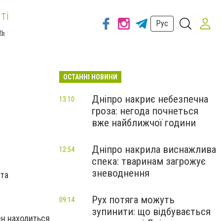
ті
Рус
ть
ОСТАННІ НОВИНИ
Дніпро накриє небезпечна
13:10
гроза: негода почнеться
вже найближчої години
Дніпро накрила виснажлива
12:54
спека: тваринам загрожує
зневоднення
нта
Рух потяга можуть
09:14
зупинити: що відбувається
ен находиться