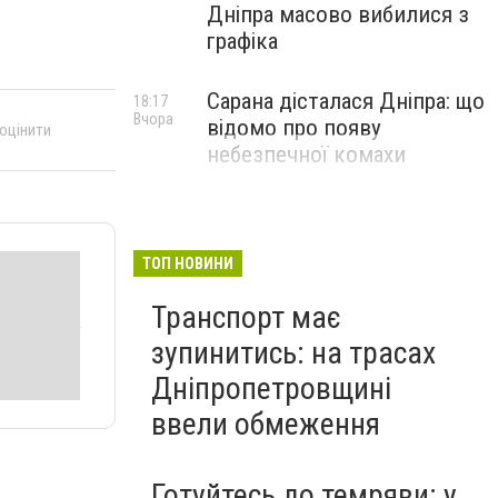
Дніпра масово вибилися з
графіка
Сарана дісталася Дніпра: що
18:17
Вчора
відомо про появу
 оцінити
небезпечної комахи
ТОП НОВИНИ
Транспорт має
зупинитись: на трасах
Дніпропетровщині
ввели обмеження
Готуйтесь до темряви: у