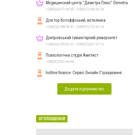
Медицинский центр “Деметра Плюс” Demetra
+380(66)373-94-94, +380(67)168-54-74
Доктор Котоффський, ветклініка
+380(56)788-96-97, +380(97)713-30-14
Дніпровський гуманітарний університет
+380(63)705-91-21, +380(67)637-57-15
Психологічна студія Аметист
+380(97)507-49-98
hotline.finance: Сервіс Онлайн Страхування
Додати підприємство
ОГОЛОШЕННЯ