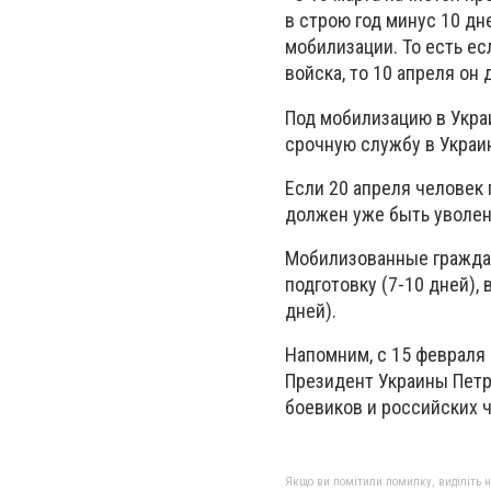
в строю год минус 10 д
мобилизации. То есть ес
войска, то 10 апреля он
Под мобилизацию в Украи
срочную службу в Украин
Если 20 апреля человек 
должен уже быть уволе
Мобилизованные граждан
подготовку (7-10 дней),
дней).
Напомним, с 15 февраля
Президент Украины Петр
боевиков и российских ч
Якщо ви помітили помилку, виділіть нео