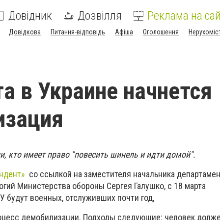
Довідник
Дозвілля
Реклама на сай
Довідкова
Питання-відповідь
Афіша
Оголошення
Нерухоміс
та в Украине начнется
изация
, кто имеет право "повесить шинель и идти домой".
ондент»
со ссылкой на заместителя начальника департаме
гий Министерства обороны Сергея Галушко, с 18 марта
У будут военных, отслуживших почти год,
роцесс демобилизации. Подходы следующие: человек долж