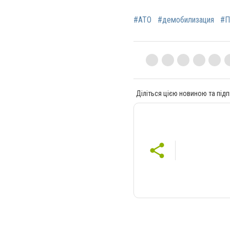
#АТО
#демобилизация
#П
Діліться цією новиною та підп