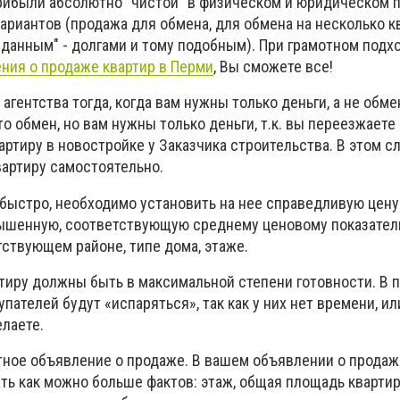
рибыли абсолютно "чистой" в физическом и юридическом 
ариантов (продажа для обмена, для обмена на несколько к
данным" - долгами и тому подобным). При грамотном подхо
ния о продаже квартир в Перми
, Вы сможете все!
 агентства тогда, когда вам нужны только деньги, а не обме
то обмен, но вам нужны только деньги, т.к. вы переезжаете
вартиру в новостройке у Заказчика строительства. В этом с
вартиру самостоятельно.
быстро, необходимо установить на нее справедливую цену
вышенную, соответствующую среднему ценовому показател
ствующем районе, типе дома, этаже.
тиру должны быть в максимальной степени готовности. В 
упателей будут «испаряться», так как у них нет времени, и
елаете.
тное объявление о продаже. В вашем объявлении о продаж
ть как можно больше фактов: этаж, общая площадь квартир