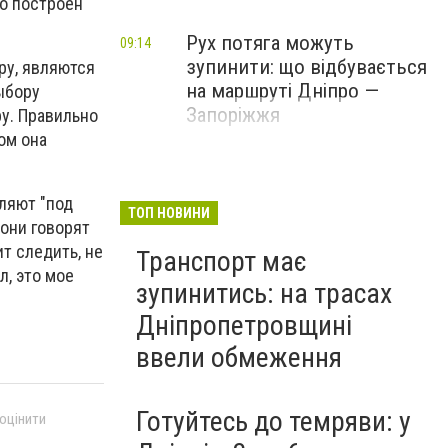
го построен
Рух потяга можуть
09:14
зупинити: що відбувається
ру, являются
на маршруті Дніпро —
ыбору
Запоріжжя
ру. Правильно
ом она
ляют "под
ТОП НОВИНИ
 они говорят
т следить, не
Транспорт має
л, это мое
зупинитись: на трасах
Дніпропетровщині
ввели обмеження
Готуйтесь до темряви: у
 оцінити