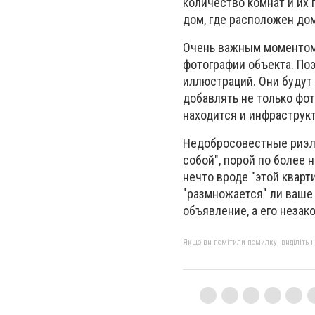
количество комнат и их 
дом, где расположен дом
Очень важным моментом,
фотографии объекта. По
иллюстраций. Они будут 
добавлять не только фот
находится и инфраструкт
Недобросовестные риэлт
собой", порой по более н
нечто вроде "этой кварт
"размножается" ли ваше 
объявление, а его незак
Якщо ви помітили помилку, виділіть нео