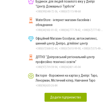
Будинок для людей похилого віку у Дніпрі
"Центр Домашньої Турботи"
+380(99)348-72-56, +380(67)115-98-68
WaterStore - інтернет магазин басейнів і
обладнання
+380(44)502-01-02, +380(66)777-78-42, +380(67)777-82-19, +380(67)890-80-80, +380(73)890-80-80, +380(44)502-01-03
Офіційний Магазин Goodyear, автокомплекс,
шинний центр Дніпро, дітейлінг центр
+380(67)568-02-44, +380(67)610-99-90, +380(67)575-48-22
ДПТНЗ "Дніпровський регіональний центр
професійно-технічної освіти"
+380(97)739-59-94, +380(66)821-45-04
Вікторія - Ворожіння на картах у Дніпрі: Таро,
Ленорман, Містичний кіпер, Навчання Таро
+380(96)630-26-84
Додати підприємство