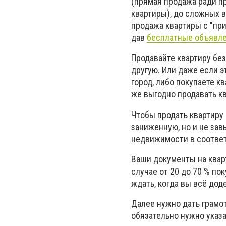
(прямая продажа ради п
квартиры), до сложных в
продажа квартиры с "при
дав
бесплатные объявле
Продавайте квартиру без
другую. Или даже если э
город, либо покупаете к
же выгодно продавать к
Чтобы продать квартиру 
заниженную, но и не за
недвижимости в соответ
Ваши документы на квар
случае от 20 до 70 % пок
ждать, когда вы всё дод
Далее нужно дать грамо
обязательно нужно указа