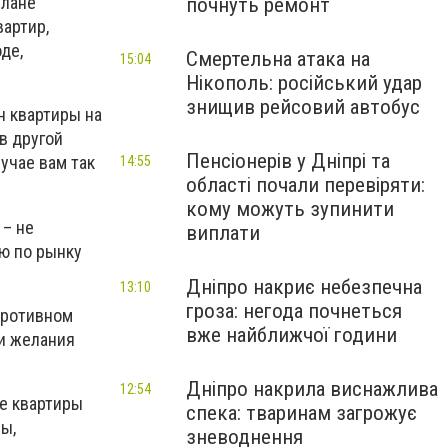
плане
почнуть ремонт
вартир,
де,
Смертельна атака на
15:04
Нікополь: російський удар
знищив рейсовий автобус
н квартиры на
 в другой
Пенсіонерів у Дніпрі та
лучае вам так
14:55
області почали перевіряти:
кому можуть зупинити
 – не
виплати
ю по рынку
Дніпро накриє небезпечна
13:10
гроза: негода почнеться
противном
вже найближчої години
ли желания
Дніпро накрила виснажлива
12:54
е квартиры
спека: тваринам загрожує
ы,
зневоднення