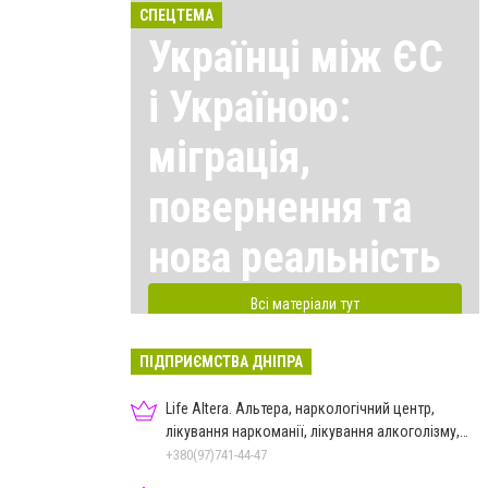
СПЕЦТЕМА
Українці між ЄС
і Україною:
міграція,
повернення та
нова реальність
Всі матеріали тут
ПІДПРИЄМСТВА ДНІПРА
Life Altera. Альтера, наркологічний центр,
лікування наркоманії, лікування алкоголізму,
зняття ломки
+380(97)741-44-47