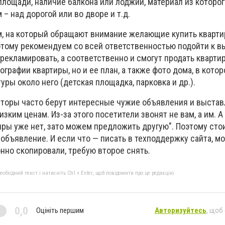
площади, наличие балкона или лоджии, материал из которо
 – над дорогой или во дворе и т.д.
 на который обращают внимание желающие купить кварти
этому рекомендуем со всей ответственностью подойти к в
рекламировать, а соответственно и смогут продать кварти
ографии квартиры, но и ее план, а также фото дома, в котор
уры около него (детская площадка, парковка и др.).
оры часто берут интересные чужие объявления и выстав
изким ценам. Из-за этого посетители звонят не вам, а им. А
иры уже нет, зато можем предложить другую". Поэтому стои
объявление. И если что — писать в техподдержку сайта, мо
онно скопировали, требую второе снять.
бхідний текст і натисніть Ctrl + Enter, щоб повідомити про це редакцію
0,0
Оцініть першим
Авторизуйтесь
, щоб