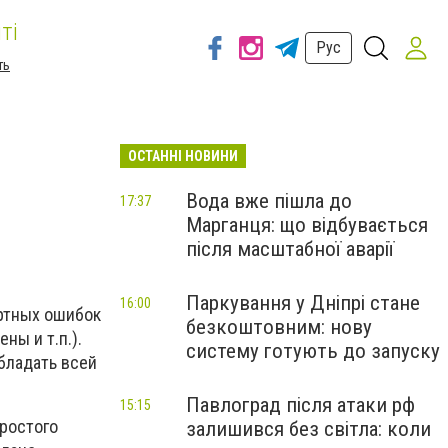
ті
Рус
ть
ОСТАННІ НОВИНИ
Вода вже пішла до
17:37
Марганця: що відбувається
після масштабної аварії
Паркування у Дніпрі стане
16:00
артных ошибок
безкоштовним: нову
ны и т.п.).
систему готують до запуску
бладать всей
Павлоград після атаки рф
15:15
простого
залишився без світла: коли