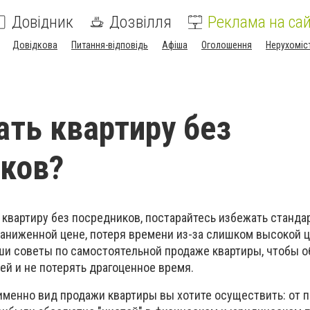
Довідник
Дозвілля
Реклама на сай
Довідкова
Питання-відповідь
Афіша
Оголошення
Нерухоміс
ать квартиру без
ков?
 квартиру без посредников, постарайтесь избежать станд
аниженной цене, потеря времени из-за слишком высокой це
ши советы по самостоятельной продаже квартиры, чтобы о
й и не потерять драгоценное время.
 именно вид продажи квартиры вы хотите осуществить: от 