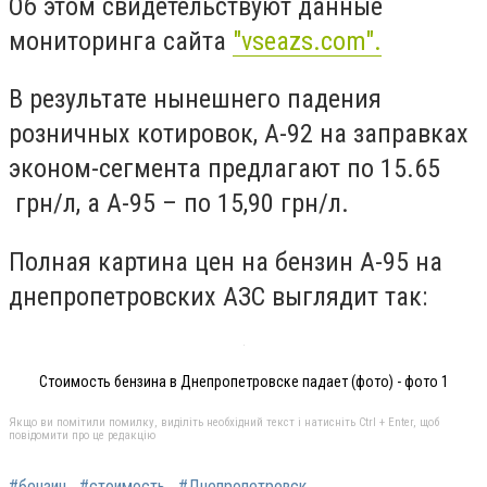
Об этом свидетельствуют данные
мониторинга сайта
"vseazs.com".
В результате нынешнего падения
розничных котировок, А-92 на заправках
эконом-сегмента предлагают по 15.65
грн/л, а А-95 – по 15,90 грн/л.
Полная картина цен на бензин А-95 на
днепропетровских АЗС выглядит так:
Стоимость бензина в Днепропетровске падает (фото) - фото 1
Якщо ви помітили помилку, виділіть необхідний текст і натисніть Ctrl + Enter, щоб
повідомити про це редакцію
#бензин
#стоимость
#Днепропетровск