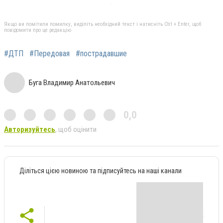
Якщо ви помітили помилку, виділіть необхідний текст і натисніть Ctrl + Enter, щоб
повідомити про це редакцію
#ДТП
#Передовая
#пострадавшие
Буга Владимир Анатольевич
0,0
Авторизуйтесь
, щоб оцінити
Діліться цією новиною та підписуйтесь на наші канали