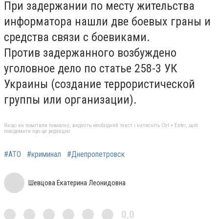
При задержании по месту жительства
информатора нашли две боевых граны и
средства связи с боевиками.
Против задержанного возбуждено
уголовное дело по статье 258-3 УК
Украины (создание террористической
группы или организации).
Якщо ви помітили помилку, виділіть необхідний текст і натисніть Ctrl + Enter, щоб
повідомити про це редакцію
#АТО
#криминал
#Днепропетровск
Шевцова Екатерина Леонидовна
0,0