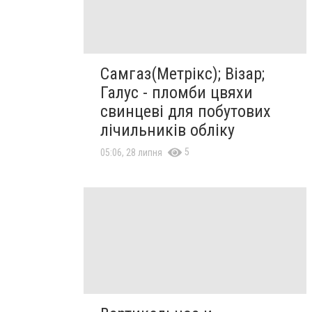
Самгаз(Метрікс); Візар;
Галус - пломби цвяхи
свинцеві для побутових
лічильників обліку
5
05:06, 28 липня