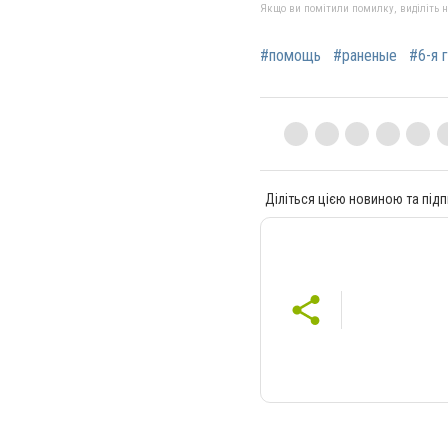
Якщо ви помітили помилку, виділіть нео
#помощь
#раненые
#6-я 
Діліться цією новиною та підп