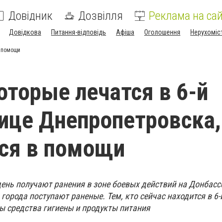
Довідник
Дозвілля
Реклама на сай
Довідкова
Питання-відповідь
Афіша
Оголошення
Нерухоміс
в помощи
оторые лечатся в 6-й
ице Днепропетровска,
ся в помощи
нь получают ранения в зоне боевых действий на Донбасс
города поступают раненые. Тем, кто сейчас находится в 6-
ы средства гигиены и продукты питания