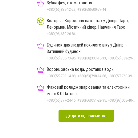
Зубна фея, стоматологія
+380(66)889-12-22, +380(68)600-77-44
Вікторія - Ворожіння на картах у Дніпрі: Таро,
Ленорман, Містичний кіпер, Навчання Таро
+380(96)630-26-84
Будинок для людей похилого віку у Дніпрі -
Затишний будинок
+380(56)785-73-95, +380(68)333-18-33, +380(66)333-29-33
Воронцовська вода, доставка води
+380(56)798-14-88, +380(63)798-14-88, +380(50)760-39-90, +380(98)555-69-44
Фаховий коледж зварювання та електроніки
імені Є.О.Патона
+380(56)377-24-15, +380(66)051-22-95, +380(97)058-40-73, +380(56)746-21-59
Додати підприємство