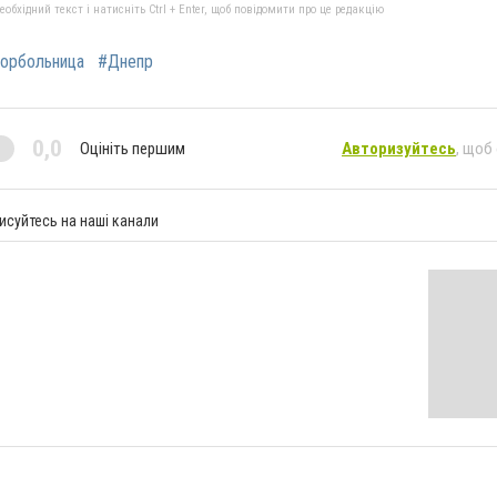
бхідний текст і натисніть Ctrl + Enter, щоб повідомити про це редакцію
горбольница
#Днепр
0,0
Оцініть першим
Авторизуйтесь
, щоб
исуйтесь на наші канали