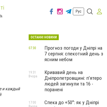
ті
Рус
ть
ОСТАННІ НОВИНИ
Прогноз погоди у Дніпрі на
07:30
7 серпня: спекотний день з
ясним небом
Кривавий день на
19:31
Вчора
Дніпропетровщині: п’ятеро
людей загинули та 16 -
е и каждый
поранені
й
Спека до +50°: як у Дніпрі
17:00
Вчора