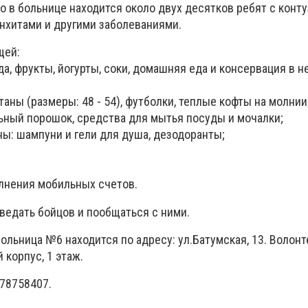
то в больнице находится около двух десятков ребят с конт
онхитами и другими заболеваниями.
щей:
а, фрукты, йогурты, соки, домашняя еда и консервация в 
аны (размеры: 48 - 54), футболки, теплые кофты на молнии
льный порошок, средства для мытья посуды и мочалки;
ны: шампуни и гели для душа, дезодоранты;
олнения мобильных счетов.
ведать бойцов и пообщаться с ними.
ольница №6 находится по адресу: ул.Батумская, 13. Волон
 корпус, 1 этаж.
978758407.