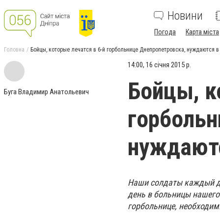
Новини
Погода
Карта міста
Головна
Бойцы, которые лечатся в 6-й горбольнице Днепропетровска, нуждаются 
14:00, 16 січня 2015 р.
Бойцы, к
Буга Владимир Анатольевич
горбольн
нуждают
Наши солдаты каждый де
день в больницы нашего 
горбольнице, необходим