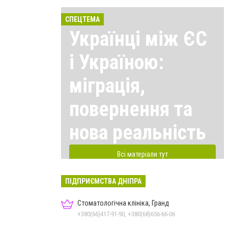
СПЕЦТЕМА
Українці між ЄС
і Україною:
міграція,
повернення та
нова реальність
Всі матеріали тут
ПІДПРИЄМСТВА ДНІПРА
Стоматологічна клініка, Гранд
+380(66)417-91-90, +380(68)656-66-06