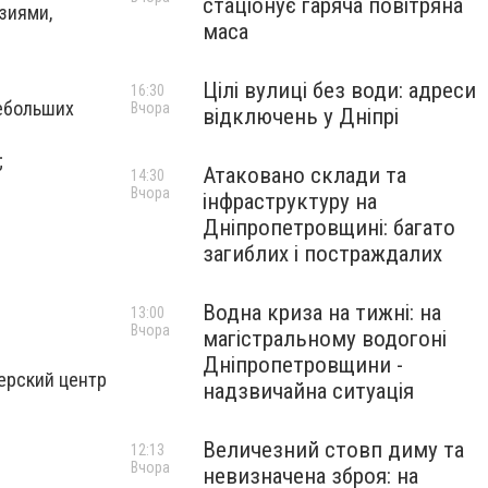
стаціонує гаряча повітряна
узиями,
маса
Цілі вулиці без води: адреси
16:30
небольших
Вчора
відключень у Дніпрі
;
Атаковано склади та
14:30
Вчора
інфраструктуру на
Дніпропетровщині: багато
загиблих і постраждалих
Водна криза на тижні: на
13:00
Вчора
магістральному водогоні
Дніпропетровщини -
терский центр
надзвичайна ситуація
Величезний стовп диму та
12:13
Вчора
невизначена зброя: на