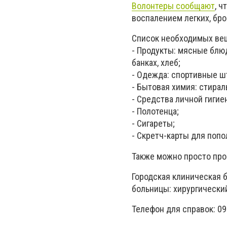
Волонтеры сообщают
, ч
воспалением легких, бр
Список необходимых ве
- Продукты: мясные блюд
банках, хлеб;
- Одежда: спортивные шт
- Бытовая химия: стира
- Средства личной гигие
- Полотенца;
- Сигареты;
- Скретч-карты для поп
Также можно просто про
Городская клиническая б
больницы: хирургический
Телефон для справок: 0