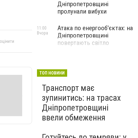
Дніпропетровщині
пролунали вибухи
Атака по енергооб'єктах: на
11:00
Вчора
Дніпропетровщині
 оцінити
повертають світло
ТОП НОВИНИ
Транспорт має
зупинитись: на трасах
Дніпропетровщині
ввели обмеження
Готуйтесь до темряви: у