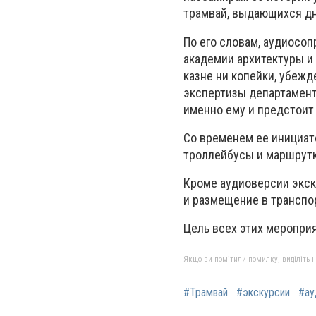
трамвай, выдающихся дне
По его словам, аудиосо
академии архитектуры и 
казне ни копейки, убеж
экспертизы департамент
именно ему и предстоит
Со временем ее инициат
троллейбусы и маршрутк
Кроме аудиоверсии экск
и размещение в транспор
Цель всех этих меропри
Якщо ви помітили помилку, виділіть нео
#Трамвай
#экскурсии
#ау