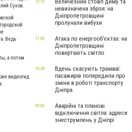
Величезний стовп диму та
12:13
лий Сухов.
невизначена зброя: на
Дніпропетровщині
овской
пролунали вибухи
 городской
ле
Атака по енергооб'єктах: на
а. Ведь
11:00
Дніпропетровщині
повертають світло
ы, а потом
Вдень скасують трамваї:
10:30
пасажирів попередили про
кже видеогид
зміни в роботі транспорту
а.
Дніпра
Аварійні та планові
09:05
відключення світла: адреси
знеструмлень у Дніпрі