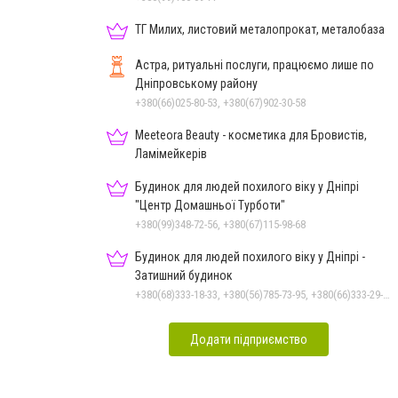
ТГ Милих, листовий металопрокат, металобаза
Астра, ритуальні послуги, працюємо лише по
Дніпровському району
+380(66)025-80-53, +380(67)902-30-58
Meeteora Beauty - косметика для Бровистів,
Ламімейкерів
Будинок для людей похилого віку у Дніпрі
"Центр Домашньої Турботи"
+380(99)348-72-56, +380(67)115-98-68
Будинок для людей похилого віку у Дніпрі -
Затишний будинок
+380(68)333-18-33, +380(56)785-73-95, +380(66)333-29-33
Додати підприємство