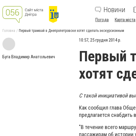
Новини
Погода
Карта міста
Головна
Первый трамвай в Днепропетровске хотят сделать экскурсионным
10:57, 25 грудня 2014 р.
Первый т
Буга Владимир Анатольевич
хотят сд
С такой инициативой вы
Как сообщил глава Обще
предлагается снабдить 
"В течение всего маршру
пассажирам об истории 