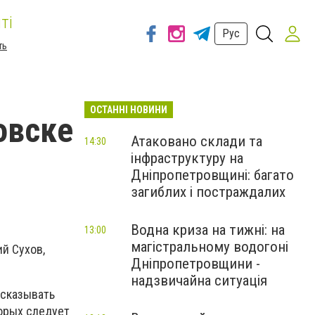
ті
Рус
ть
ОСТАННІ НОВИНИ
овске
Атаковано склади та
14:30
інфраструктуру на
Дніпропетровщині: багато
загиблих і постраждалих
Водна криза на тижні: на
13:00
магістральному водогоні
й Сухов,
Дніпропетровщини -
надзвичайна ситуація
ссказывать
орых следует