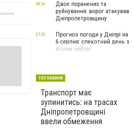
Двоє поранених та
08:36
руйнування: ворог атакував
 оцінити
Дніпропетровщину
Прогноз погоди у Дніпрі на
07:30
6 серпня: спекотний день з
ясним небом
ТОП НОВИНИ
Транспорт має
зупинитись: на трасах
Дніпропетровщині
ввели обмеження