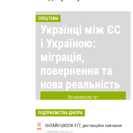
СПЕЦТЕМА
Українці між ЄС
і Україною:
міграція,
повернення та
нова реальність
Всі матеріали тут
ПІДПРИЄМСТВА ДНІПРА
ОНЛАЙН ШКОЛА 977, дистанційне навчання
+380(99)150-09-77