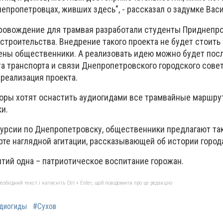
пропетровцах, живших здесь", - рассказал о задумке Васи
провождение для трамвая разработали студенты Приднепр
строительства. Внедрение такого проекта не будет стоить
дены общественники. А реализовать идею можно будет пос
а транспорта и связи Днепропетровского городского совет
 реализация проекта.
оры хотят оснастить аудиогидами все трамвайные маршрут
и.
урсии по Днепропетровску, общественники предлагают та
те наглядной агитации, рассказывающей об истории город
ятий одна – патриотическое воспитание горожан.
бхідний текст і натисніть Ctrl + Enter, щоб повідомити про це редакцію
диогиды
#Сухов