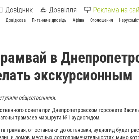
Довідник
Дозвілля
Реклама на сай
Довідкова
Питання-відповідь
Афіша
Оголошення
Нерухоміс
рамвай в Днепропетр
елать экскурсионным
ступили общественники.
ственного совета при Днепропетровском горсовете Васили
вагоны трамваев маршрута №1 аудиогидом.
та трамвая, от остановки до остановки, аудиогид будет ра
улиц и домов, местных достопримечательностях, мимо кот