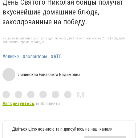
День Святого Николая бойцы получат
вкуснейшие домашние блюда,
заколдованные на победу.
Якщо ви помітили помилку, виділіть необхідний текст і натисніть Ctrl + Enter, щоб
повідомити про це редакцію
#оливье
#волонтеры
#АТО
Липинская Елизавета Вадимовна
0,0
Авторизуйтесь
, щоб оцінити
Діліться цією новиною та підписуйтесь на наші канали