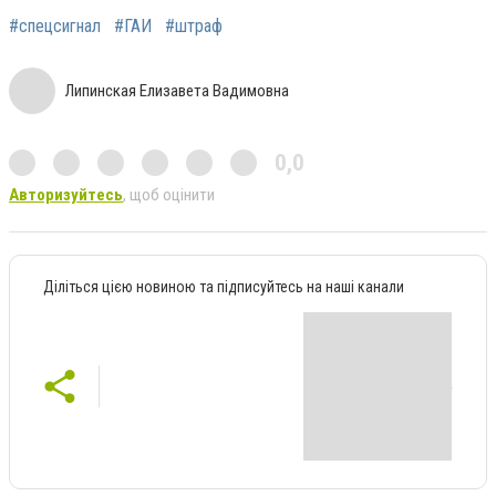
#спецсигнал
#ГАИ
#штраф
Липинская Елизавета Вадимовна
0,0
Авторизуйтесь
, щоб оцінити
Діліться цією новиною та підписуйтесь на наші канали