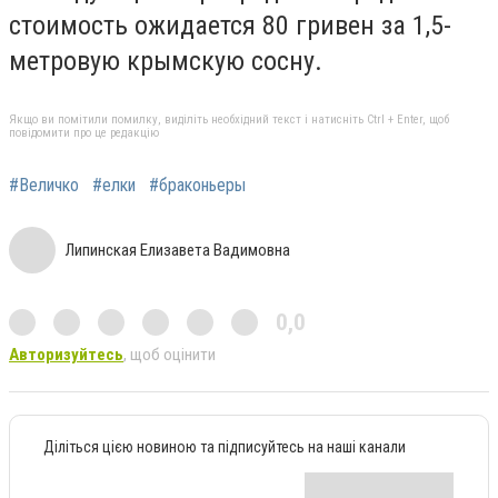
стоимость ожидается 80 гривен за 1,5-
метровую крымскую сосну.
Якщо ви помітили помилку, виділіть необхідний текст і натисніть Ctrl + Enter, щоб
повідомити про це редакцію
#Величко
#елки
#браконьеры
Липинская Елизавета Вадимовна
0,0
Авторизуйтесь
, щоб оцінити
Діліться цією новиною та підписуйтесь на наші канали