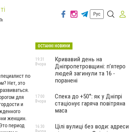
ті
Рус
ть
ОСТАННІ НОВИНИ
Кривавий день на
19:31
Вчора
Дніпропетровщині: п’ятеро
людей загинули та 16 -
специалист по
поранені
м? Нет, это
развиваться.
Спека до +50°: як у Дніпрі
дорогом для
17:00
Вчора
стаціонує гаряча повітряна
гордости и
маса
ожденного
изни женщин.
 Это период
Цілі вулиці без води: адреси
16:30
Вчора