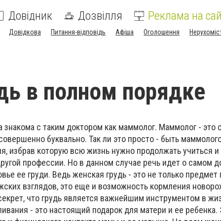
Довідник
Дозвілля
Реклама на сай
Довідкова
Питання-відповідь
Афіша
Оголошення
Нерухоміс
дь в полном порядке
 знакома с таким доктором как маммолог. Маммолог - это 
совершенно буквально. Так ли это просто - быть маммолого
я, избрав которую всю жизнь нужно продолжать учиться и 
другой профессии. Но в данном случае речь идет о самом 
ье ее груди. Ведь женская грудь - это не только предмет 
ских взглядов, это еще и возможность кормления новор
 секрет, что грудь является важнейшим инструментом в ж
ивания - это настоящий подарок для матери и ее ребенка.