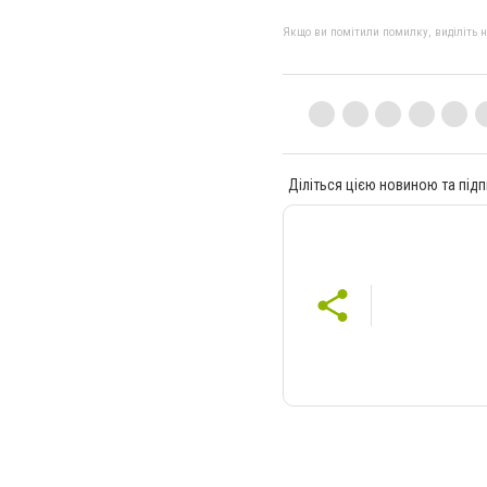
Якщо ви помітили помилку, виділіть нео
Діліться цією новиною та підп