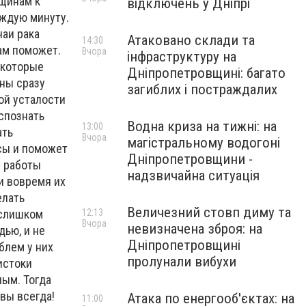
нщинам к
відключень у Дніпрі
аждую минуту.
чаи рака
Атаковано склади та
14:30
м поможет.
Вчора
інфраструктуру на
 которые
Дніпропетровщині: багато
ны сразу
загиблих і постраждалих
ой усталости
спознать
Водна криза на тижні: на
13:00
ать
Вчора
магістральному водогоні
сы и поможет
Дніпропетровщини -
м работы
надзвичайна ситуація
и вовремя их
елать
Величезний стовп диму та
 слишком
12:13
Вчора
невизначена зброя: на
дью, и не
Дніпропетровщині
блем у них
пролунали вибухи
истоки
ым. Тогда
ивы всегда!
Атака по енергооб'єктах: на
11:00