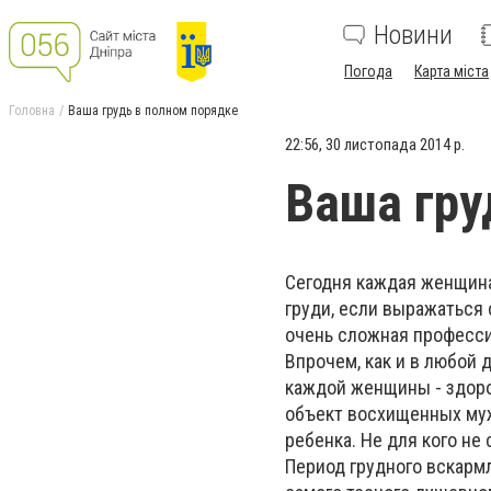
Новини
Погода
Карта міста
Головна
Ваша грудь в полном порядке
22:56, 30 листопада 2014 р.
Ваша гру
Сегодня каждая женщина
груди, если выражаться 
очень сложная професси
Впрочем, как и в любой 
каждой женщины - здоров
объект восхищенных муж
ребенка. Не для кого не
Период грудного вскармл