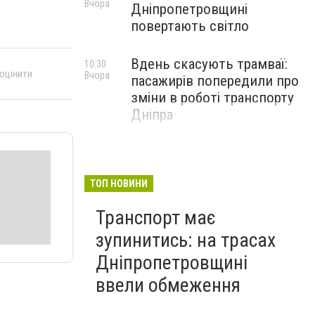
Вчора
Дніпропетровщині
повертають світло
Вдень скасують трамваї:
10:30
 оцінити
Вчора
пасажирів попередили про
зміни в роботі транспорту
Дніпра
ТОП НОВИНИ
Транспорт має
зупинитись: на трасах
Дніпропетровщині
ввели обмеження