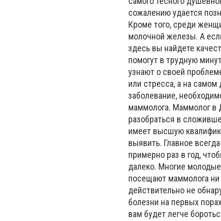
самого тесного душевно
сожалению удается позна
Кроме того, среди женщи
молочной железы. А есл
здесь вы найдете качес
помогут в трудную мину
узнают о своей проблем
или стресса, а на самом
заболевание, необходим
маммолога. Маммолог в 
разобраться в сложивше
имеет высшую квалифика
выявить. Главное всегд
примерно раз в год, что
далеко. Многие молодые 
посещают маммолога ни р
действительно не обнар
болезни на первых пора
вам будет легче бороть