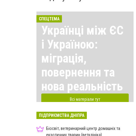
СПЕЦТЕМА
Українці між ЄС
і Україною:
міграція,
повернення та
нова реальність
Всі матеріали тут
ПІДПРИЄМСТВА ДНІПРА
Біосвіт, ветеринарний центр домашніх та
екзотичних тварин (ветклініка)