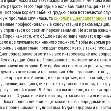
го и физического контакта мамы и ее малыша. Не всем же
ть радости этого периода. Но если вам повезло, цените к
н, которые кормят ребенка грудью, реже встречаются слу
и уж проблема случилась, то
онколог в Днепропетровске
ва
твенные профессиональные консультации и рекомендации,
ту справиться со своими переживаниями. Не всегда женщи
е. Порой кажется, что общее недомогание является причин
 деле все оказывается намного сложнее. Чтобы вовремя ра
о очень внимательно проводит самоосмотр, а также посещ
Днепропетровске ответит на все интересующие вас вопро
йся ситуации. Опытный специалист с многолетним стаже
ционную категорию. Все проблемы возможно решить, есл
а думать в позитивном направлении. Обследования стоит д
бы не пропустить болезнь, и не дождаться, пока она зайдет
девушки, женщины, считают, что у них все в порядке с гру
азу в своей жизни. Дай Бог, что им повезло, и никаких про
ужиться. Однако все же стоит подстраховаться и выявить 
х. Пока процесс лечения еще может быть непродолжительн
ся с появившимися трудностями. Будьте здоровы и счастл