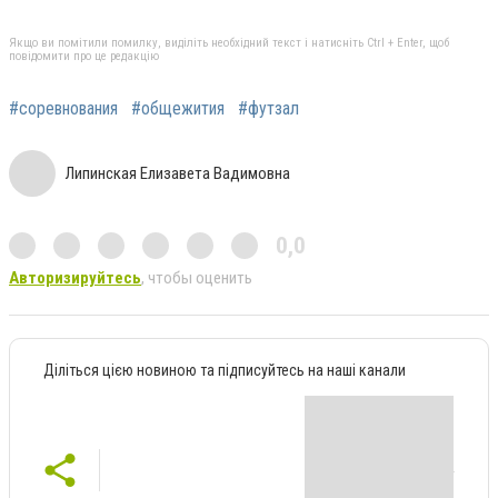
Якщо ви помітили помилку, виділіть необхідний текст і натисніть Ctrl + Enter, щоб
повідомити про це редакцію
#соревнования
#общежития
#футзал
Липинская Елизавета Вадимовна
0,0
Авторизируйтесь
, чтобы оценить
Діліться цією новиною та підписуйтесь на наші канали