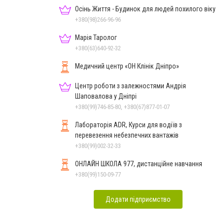
Осінь Життя - Будинок для людей похилого віку
+380(98)266-96-96
Марія Таролог
+380(63)640-92-32
Медичний центр «ОН Клінік Дніпро»
Центр роботи з залежностями Андрія
Шаповалова у Дніпрі
+380(99)746-85-80, +380(67)877-01-07
Лабораторія ADR, Курси для водіїв з
перевезення небезпечних вантажів
+380(99)002-32-33
ОНЛАЙН ШКОЛА 977, дистанційне навчання
+380(99)150-09-77
Додати підприємство