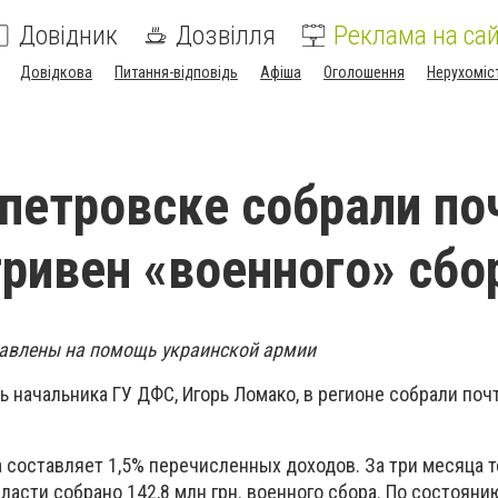
Довідник
Дозвілля
Реклама на сай
Довідкова
Питання-відповідь
Афіша
Оголошення
Нерухоміс
петровске собрали по
гривен «военного» сбо
равлены на помощь украинской армии
 начальника ГУ ДФС, Игорь Ломако, в регионе собрали поч
а составляет 1,5% перечисленных доходов. За три месяца т
асти собрано 142,8 млн грн. военного сбора. По состоянию