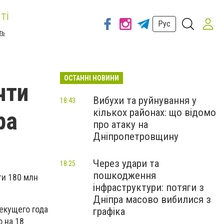
ті
Рус
ть
ОСТАННІ НОВИНИ
чти
Вибухи та руйнування у
18:43
кількох районах: що відомо
ра
про атаку на
Дніпропетровщину
Через удари та
18:25
пошкодження
ти 180 млн
інфраструктури: потяги з
Дніпра масово вибилися з
екущего года
графіка
 на 18