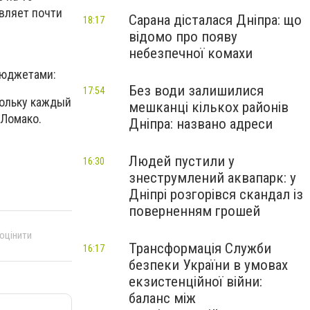
авляет почти
Сарана дісталася Дніпра: що
18:17
відомо про появу
небезпечної комахи
бюджетами:
Без води залишилися
17:54
кольку каждый
мешканці кількох районів
 Ломако.
Дніпра: названо адреси
Людей пустили у
16:30
знеструмлений аквапарк: у
Дніпрі розгорівся скандал із
поверненням грошей
 оцінити
Трансформація Служби
16:17
безпеки України в умовах
екзистенційної війни:
баланс між