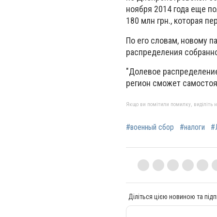
ноября 2014 года еще по
180 млн грн., которая п
По его словам, новому 
распределения собранно
"Долевое распределение
регион сможет самостоят
Якщо ви помітили помилку, виділіть нео
#военный сбор
#налоги
#
Діліться цією новиною та підп