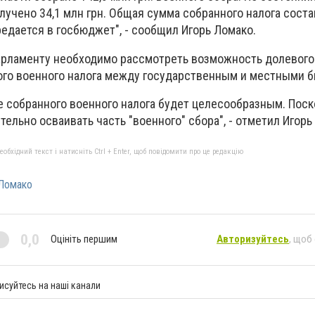
лучено 34,1 млн грн. Общая сумма собранного налога сост
ередается в госбюджет", - сообщил Игорь Ломако.
парламенту необходимо рассмотреть возможность долевого
го военного налога между государственным и местными 
 собранного военного налога будет целесообразным. Пос
ельно осваивать часть "военного" сбора", - отметил Игорь
бхідний текст і натисніть Ctrl + Enter, щоб повідомити про це редакцію
Ломако
0,0
Оцініть першим
Авторизуйтесь
, щоб
исуйтесь на наші канали