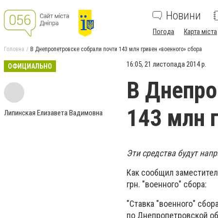
Новини
Погода
Карта міста
Головна
В Днепропетровске собрали почти 143 млн гривен «военного» сбора
16:05, 21 листопада 2014 р.
ОФИЦИАЛЬНО
В Днепро
143 млн 
Липинская Елизавета Вадимовна
Эти средства будут нап
Как сообщил заместитель
грн. "военного" сбора:
"Ставка "военного" сбор
по Днепропетровской обл