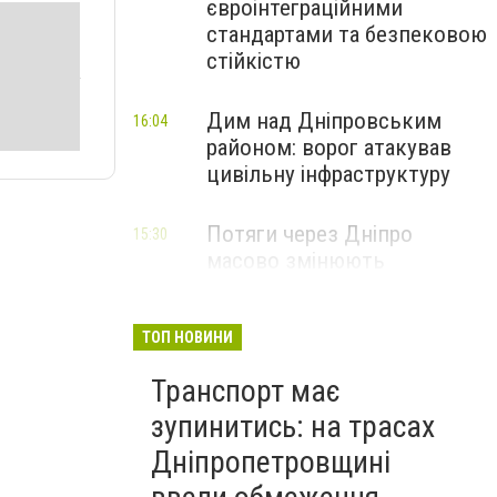
євроінтеграційними
стандартами та безпековою
стійкістю
Дим над Дніпровським
16:04
районом: ворог атакував
цивільну інфраструктуру
Потяги через Дніпро
15:30
масово змінюють
маршрути: що сталося
ТОП НОВИНИ
Транспорт має
зупинитись: на трасах
Дніпропетровщині