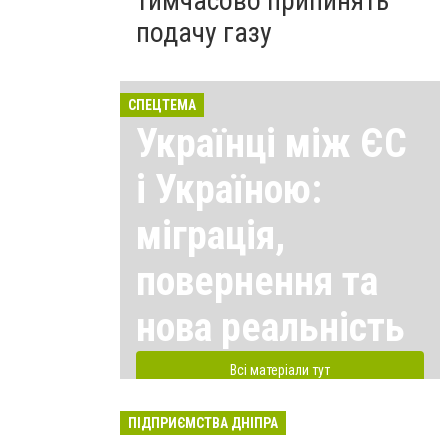
тимчасово припинять
подачу газу
СПЕЦТЕМА
Українці між ЄС
і Україною:
міграція,
повернення та
нова реальність
Всі матеріали тут
ПІДПРИЄМСТВА ДНІПРА