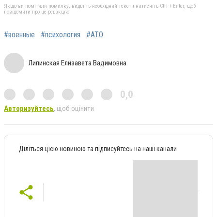
Якщо ви помітили помилку, виділіть необхідний текст і натисніть Ctrl + Enter, щоб
повідомити про це редакцію
#военные
#психология
#АТО
Липинская Елизавета Вадимовна
0,0
Авторизуйтесь
, щоб оцінити
Діліться цією новиною та підписуйтесь на наші канали