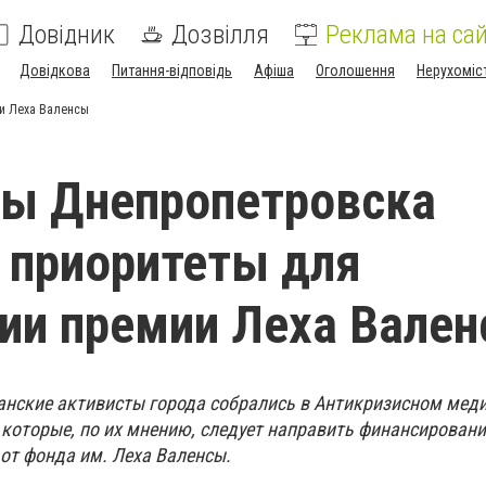
Довідник
Дозвілля
Реклама на сай
Довідкова
Питання-відповідь
Афіша
Оголошення
Нерухоміс
ии Леха Валенсы
ты Днепропетровска
 приоритеты для
ии премии Леха Вале
данские активисты города собрались в Антикризисном меди
 которые, по их мнению, следует направить финансировани
т фонда им. Леха Валенсы.