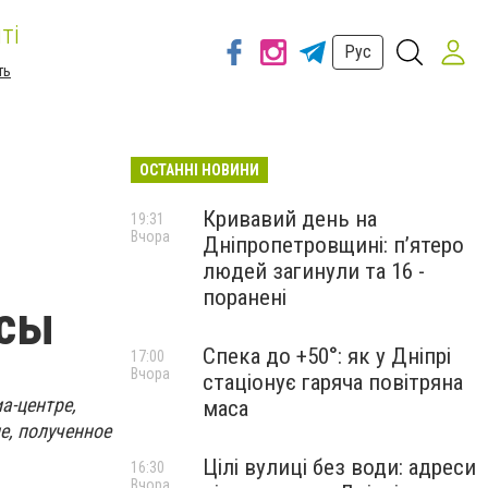
ті
Рус
ть
ОСТАННІ НОВИНИ
Кривавий день на
19:31
Вчора
Дніпропетровщині: п’ятеро
людей загинули та 16 -
поранені
нсы
Спека до +50°: як у Дніпрі
17:00
Вчора
стаціонує гаряча повітряна
а-центре,
маса
е, полученное
Цілі вулиці без води: адреси
16:30
Вчора