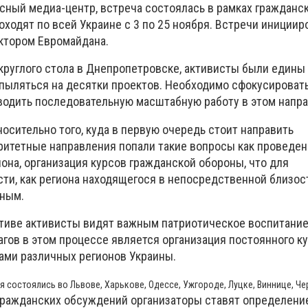
сный медиа-центр, встреча состоялась в рамках гражданс
оходят по всей Украине с 3 по 25 ноября. Встречи иниции
ктором Евромайдана.
круглого стола в Днепропетровске, активисты были едины 
спыляться на десятки проектов. Необходимо сфокусироват
водить последовательную масштабную работу в этом напра
осительно того, куда в первую очередь стоит направить
ритетные направления попали такие вопросы как проведе
она, организация курсов гражданской обороны, что для
ти, как региона находящегося в непосредственной близост
ьным.
тиве активисты видят важным патриотическое воспитани
гов в этом процессе является организация постоянного ку
ами различных регионов Украины.
 состоялись во Львове, Харькове, Одессе, Ужгороде, Луцке, Виннице, Че
гражданских обсуждений организаторы ставят определени