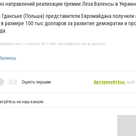
их направлений реализации премии Леха Валенсы в Украин
в Гданське (Польша) представители Евромайдана получили
 в размере 100 тыс долларов за развитие демократии и п
да.
бхідний текст і натисніть Ctrl + Enter, щоб повідомити про це редакцію
Валенсы
0,0
Оцініть першим
Авторизуйтесь
, щоб
исуйтесь на наші канали