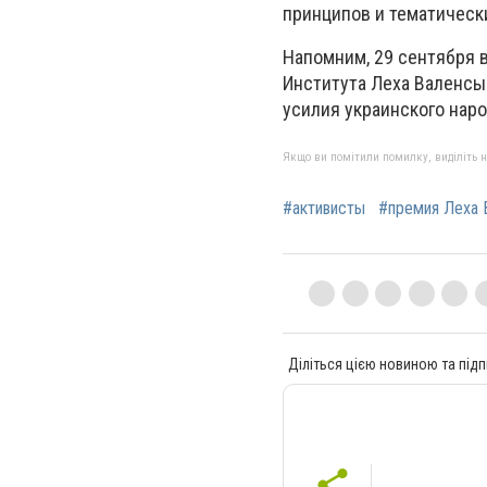
принципов и тематическ
Напомним, 29 сентября 
Института Леха Валенсы
усилия украинского наро
Якщо ви помітили помилку, виділіть нео
#активисты
#премия Леха 
Діліться цією новиною та підп