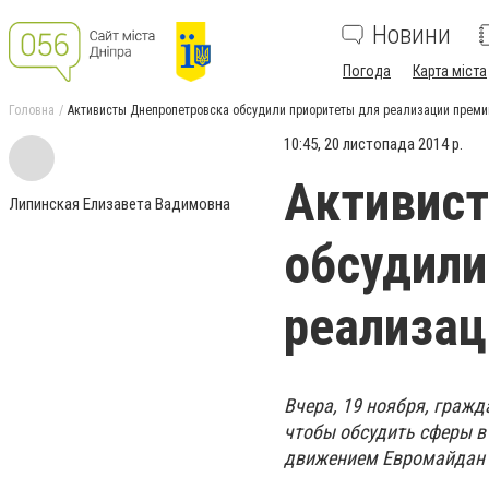
Новини
Погода
Карта міста
Головна
Активисты Днепропетровска обсудили приоритеты для реализации прем
10:45, 20 листопада 2014 р.
Активис
Липинская Елизавета Вадимовна
обсудили
реализац
Вчера, 19 ноября, граж
чтобы обсудить сферы в
движением Евромайдан о