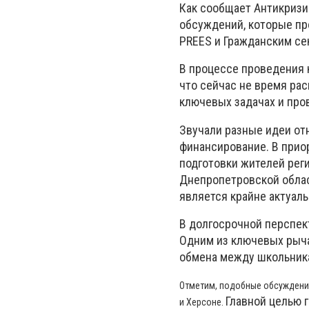
Как сообщает Антикризи
обсуждений, которые пр
PREES и Гражданским се
В процессе проведения 
что сейчас не время ра
ключевых задачах и про
Звучали разные идеи отн
финансирование. В прио
подготовки жителей реги
Днепропетровской облас
является крайне актуал
В долгосрочной перспек
Одним из ключевых рыча
обмена между школьник
Отметим, подобные обсуждения
Главной целью 
и Херсоне.