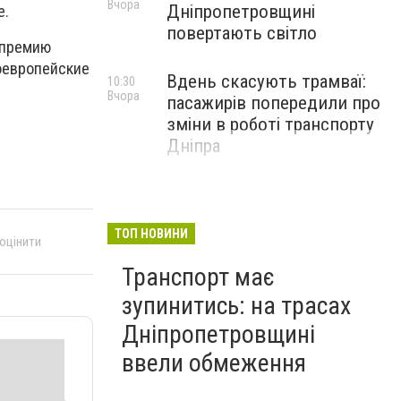
Вчора
Дніпропетровщині
е.
повертають світло
 премию
роевропейские
Вдень скасують трамваї:
10:30
Вчора
пасажирів попередили про
зміни в роботі транспорту
Дніпра
ТОП НОВИНИ
 оцінити
Транспорт має
зупинитись: на трасах
Дніпропетровщині
ввели обмеження