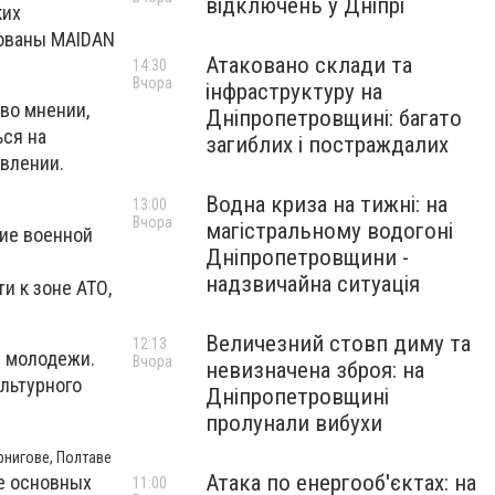
відключень у Дніпрі
ких
рованы MAIDAN
Атаковано склади та
14:30
Вчора
інфраструктуру на
во мнении,
Дніпропетровщині: багато
ься на
загиблих і постраждалих
влении.
Водна криза на тижні: на
13:00
Вчора
магістральному водогоні
ние военной
Дніпропетровщини -
надзвичайна ситуація
и к зоне АТО,
Величезний стовп диму та
12:13
е молодежи.
Вчора
невизначена зброя: на
льтурного
Дніпропетровщині
пролунали вибухи
рнигове, Полтаве
Атака по енергооб'єктах: на
е основных
11:00