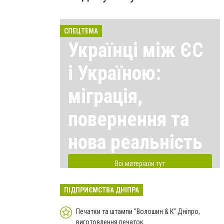
СПЕЦТЕМА
Українці між ЄС
і Україною:
міграція,
повернення та
нова реальність
Всі матеріали тут
ПІДПРИЄМСТВА ДНІПРА
Печатки та штампи "Волошин & К" Дніпро,
виготовлення печаток