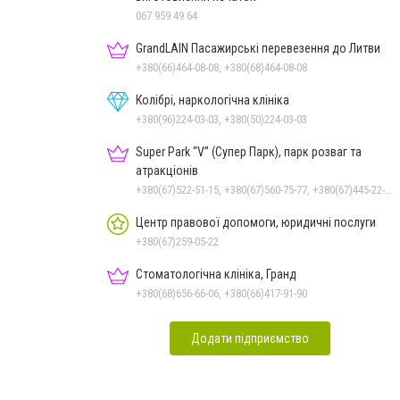
067 959 49 64
GrandLAIN Пасажирські перевезення до Литви
+380(66)464-08-08, +380(68)464-08-08
Колібрі, наркологічна клініка
+380(96)224-03-03, +380(50)224-03-03
Super Park “V” (Супер Парк), парк розваг та
атракціонів
+380(67)522-51-15, +380(67)560-75-77, +380(67)445-22-22, +380(67)720-07-57
Центр правової допомоги, юридичні послуги
+380(67)259-05-22
Стоматологічна клініка, Гранд
+380(68)656-66-06, +380(66)417-91-90
Додати підприємство