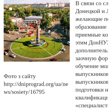
В связи со с
Донецкой и Л
желающие по
образование 
приемные ком
этим ДонНУЭТ
дополнительн
заочную форм
обучение мож
выпускников 
Фото з сайту
выпускников
http://dniprograd.org/ua/ne
подготовки н
ws/sosiety/16795
квалификацио
«специалист»