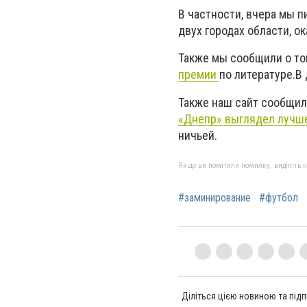
В частности, вчера мы 
двух городах области, о
Также мы сообщили о том
премии
по литературе.В
Также наш сайт сообщил
«Днепр» выглядел лучше
ничьей.
Якщо ви помітили помилку, виділіть нео
#заминирование
#футбол
Діліться цією новиною та підп