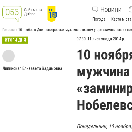
Новини
Погода
Карта міста
Головна
10 ноября в Днепропетровске: мужчина в пьяном угаре «заминировал» вок
07:30, 11 листопада 2014 р.
ИТОГИ ДНЯ
10 ноябр
мужчина 
Липинская Елизавета Вадимовна
«заминир
Нобелевс
Понедельник, 10 ноября