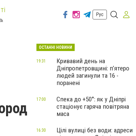
ті
Рус
ть
ОСТАННІ НОВИНИ
Кривавий день на
19:31
Дніпропетровщині: п’ятеро
людей загинули та 16 -
поранені
Спека до +50°: як у Дніпрі
17:00
город
стаціонує гаряча повітряна
маса
Цілі вулиці без води: адреси
16:30