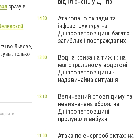
відключень у Дніпрі
зал
сразу в
Атаковано склади та
14:30
інфраструктуру на
белевской
Дніпропетровщині: багато
загиблих і постраждалих
тч во Львове,
 увы, только
Водна криза на тижні: на
13:00
магістральному водогоні
Дніпропетровщини -
надзвичайна ситуація
Величезний стовп диму та
12:13
невизначена зброя: на
Дніпропетровщині
 оцінити
пролунали вибухи
Атака по енергооб'єктах: на
11:00