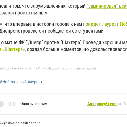
писали том, что злоумышленник, который
"заминировал" вок
казался просто пьяным.
, что впервые в истории города к нам
приедет лауреат Но
 Днепропетровске он пообщается со студентами.
 о матче ФК "Днепр" против "Шахтера".Проведя хороший ма
 «Шахтера»,
создал больше моментов, но довольствовался,
бхідний текст і натисніть Ctrl + Enter, щоб повідомити про це редакцію
#Нобелевский лауреат
0,0
Оцініть першим
Авторизуйтесь
, щоб
исуйтесь на наші канали