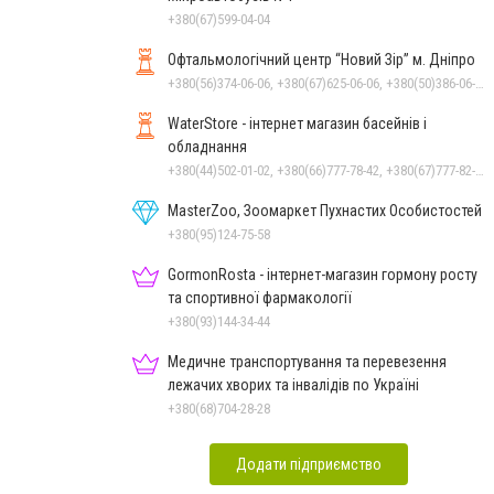
+380(67)599-04-04
Офтальмологічний центр “Новий Зір” м. Дніпро
+380(56)374-06-06, +380(67)625-06-06, +380(50)386-06-06
WaterStore - інтернет магазин басейнів і
обладнання
+380(44)502-01-02, +380(66)777-78-42, +380(67)777-82-19, +380(67)890-80-80, +380(73)890-80-80, +380(44)502-01-03
MasterZoo, Зоомаркет Пухнастих Особистостей
+380(95)124-75-58
GormonRosta - інтернет-магазин гормону росту
та спортивної фармакології
+380(93)144-34-44
Медичне транспортування та перевезення
лежачих хворих та інвалідів по Україні
+380(68)704-28-28
Додати підприємство