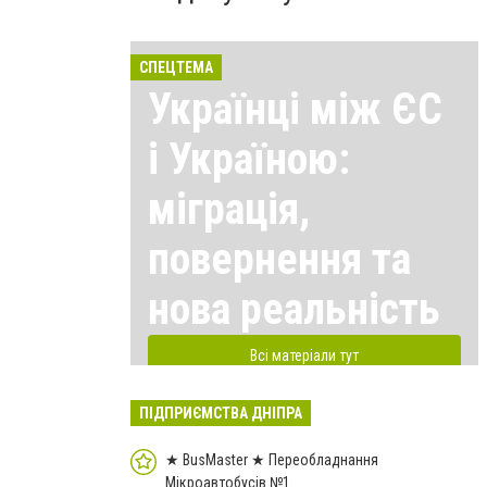
СПЕЦТЕМА
Українці між ЄС
і Україною:
міграція,
повернення та
нова реальність
Всі матеріали тут
ПІДПРИЄМСТВА ДНІПРА
★ BusMaster ★ Переобладнання
Мікроавтобусів №1