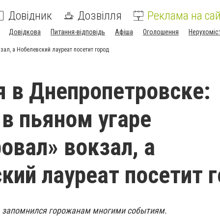
Довідник
Дозвілля
Реклама на сай
Довідкова
Питання-відповідь
Афіша
Оголошення
Нерухоміс
зал, а Нобелевский лауреат посетит город
я в Днепропетровске:
в пьяном угаре
овал» вокзал, а
кий лауреат посетит 
, запомнился горожанам многими событиям.