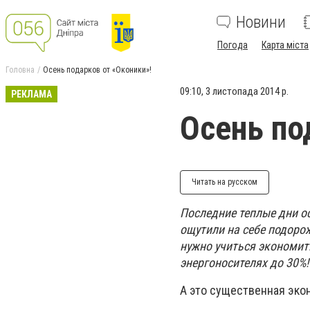
Новини
Погода
Карта міста
Головна
Осень подарков от «Оконики»!
09:10, 3 листопада 2014 р.
РЕКЛАМА
Осень по
Читать на русском
Последние теплые дни ос
ощутили на себе подорож
нужно учиться экономит
энергоносителях до 30%!
А это существенная эко