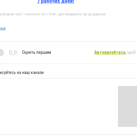
7 рабочих дней!
бхідний текст і натисніть Ctrl + Enter, щоб повідомити про це редакцію
кна
0,0
Оцініть першим
Авторизуйтесь
, щоб
исуйтесь на наші канали