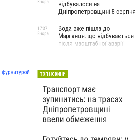
Вчора
відбувалося на
Дніпропетровщині 8 серпня
Вода вже пішла до
17:37
Вчора
Марганця: що відбувається
після масштабної аварії
с фурнитурой
ТОП НОВИНИ
Транспорт має
зупинитись: на трасах
Дніпропетровщині
ввели обмеження
Готуйтесь до темряви: у