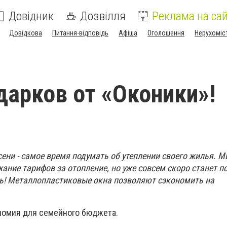
Довідник
Дозвілля
Реклама на сай
Довідкова
Питання-відповідь
Афіша
Оголошення
Нерухоміс
дарков от «Оконики»!
ени - самое время подумать об утеплении своего жилья. М
ание тарифов за отопление, но уже совсем скоро станет по
ь! Металлопластиковые окна позволяют сэкономить на
номия для семейного бюджета.