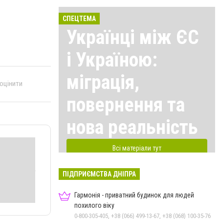
СПЕЦТЕМА
Українці між ЄС
і Україною:
міграція,
 оцінити
повернення та
нова реальність
Всі матеріали тут
ПІДПРИЄМСТВА ДНІПРА
Гармонія - приватний будинок для людей
похилого віку
0-800-305-405, +38 (066) 499-13-67, +38 (068) 100-35-76