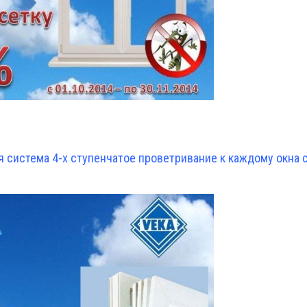
!
я система 4-х ступенчатое проветривание к каждому окна 