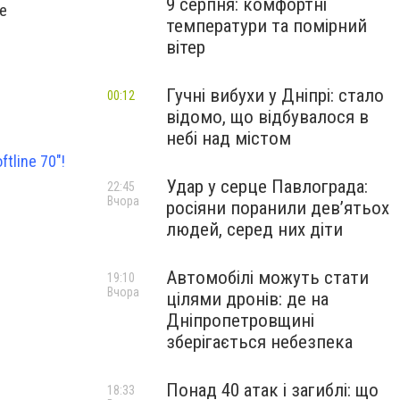
9 серпня: комфортні
е
температури та помірний
вітер
Гучні вибухи у Дніпрі: стало
00:12
відомо, що відбувалося в
небі над містом
tline 70"!
Удар у серце Павлограда:
22:45
Вчора
росіяни поранили дев’ятьох
людей, серед них діти
Автомобілі можуть стати
19:10
Вчора
цілями дронів: де на
Дніпропетровщині
зберігається небезпека
Понад 40 атак і загиблі: що
18:33