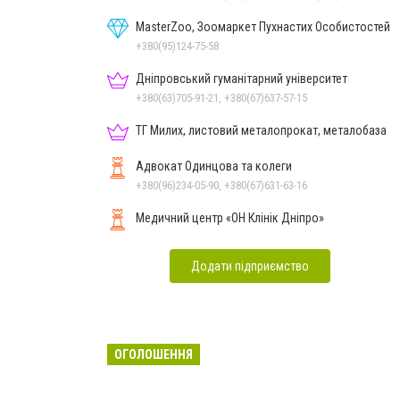
MasterZoo, Зоомаркет Пухнастих Особистостей
+380(95)124-75-58
Дніпровський гуманітарний університет
+380(63)705-91-21, +380(67)637-57-15
ТГ Милих, листовий металопрокат, металобаза
Адвокат Одинцова та колеги
+380(96)234-05-90, +380(67)631-63-16
Медичний центр «ОН Клінік Дніпро»
Додати підприємство
ОГОЛОШЕННЯ