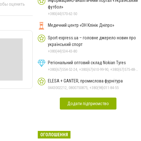
Інформаційно-аналітичний портал «Український
тобы оценить
футбол»
+380(44)570-62-50
Медичний центр «ОН Клінік Дніпро»
Sport-express.ua – головне джерело новин про
український спорт
+380(44)534-43-80
Регіональний оптовий склад Nokian Tyres
+380(67)554-52-24, +380(67)610-99-90, +380(67)575-48-22
ELESA + GANTER, промислова фурнітура
0443002212, 0800750875, +380(98)011-84-55
Додати підприємство
ОГОЛОШЕННЯ