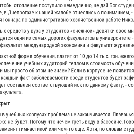
 чтобы отопление поступило немедленно, не дай Бог студе
е, в Днепрогазе к нашей жалобе отнеслись с пониманием, -
я Гончара по административно-хозяйственной работе Нико
ых средств у вуза у студентов «снежной» девятки свое м
дятся одни из самых дорогих факультетов в университете -
 факультет международной экономики и факультет журнали
трактной форме обучения, платят от 10 до 14 тыс. грн. ежег
еспечение учебных аудиторий теплом в стоимость обучения
и мы просто об этом не знаем? Если в корпусе не появится
, каждый факт заболеваемости среди студентов будет заф
дет составлен соответствующий иск по данному факту, - с
акультета.
крыт
 в учебных корпусах проблема не заканчивается. Плаванья
же не будет. Потому что нечем греть воду в бассейне. Гово
аменят гимнастикой или чем-то еще. Хотя, по словам студ