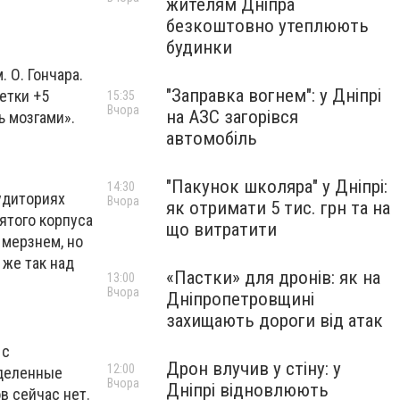
жителям Дніпра
безкоштовно утеплюють
будинки
 О. Гончара.
"Заправка вогнем": у Дніпрі
етки +5
15:35
Вчора
на АЗС загорівся
ь мозгами».
автомобіль
"Пакунок школяра" у Дніпрі:
14:30
аудиториях
Вчора
як отримати 5 тис. грн та на
вятого корпуса
що витратити
 мерзнем, но
 же так над
«Пастки» для дронів: як на
13:00
Вчора
Дніпропетровщині
захищають дороги від атак
 с
Дрон влучив у стіну: у
12:00
еделенные
Вчора
Дніпрі відновлюють
в сейчас нет.