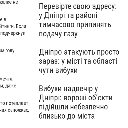
калке не
Перевірте свою адресу:
у Дніпрі та районі
е в
тимчасово припинять
йтинги. Если
подачу газу
 подчеркнул
Дніпро атакують просто
ом году
зараз: у місті та області
чути вибухи
мечта.
ы, даже
Вибухи надвечір у
Дніпрі: ворожі об’єкти
что потеплеет
підійшли небезпечно
них сапожках,
близько до міста