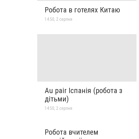
Робота в готелях Китаю
14:50, 2 серпня
Au pair Іспанія (робота з
дітьми)
14:50, 2 серпня
Робота вчителем