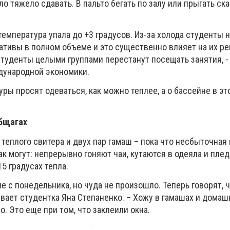
 тяжело сдавать. В пальто бегать по залу или прыгать ска
температура упала до +3 градусов. Из-за холода студенты н
ативы в полном объеме и это существенно влияет на их ре
студенты целыми группами перестанут посещать занятия, -
дународной экономики.
ры просят одеваться, как можно теплее, а о бассейне в эт
бщагах
теплого свитера и двух пар гамаш – пока что несбыточная 
 могут: непрерывно гоняют чаи, кутаются в одеяла и плед
5 градусах тепла.
е с понедельника, но чуда не произошло. Теперь говорят, 
зывает студентка Яна Степаненко. – Хожу в гамашах и домаш
о. Это еще при том, что заклеили окна.