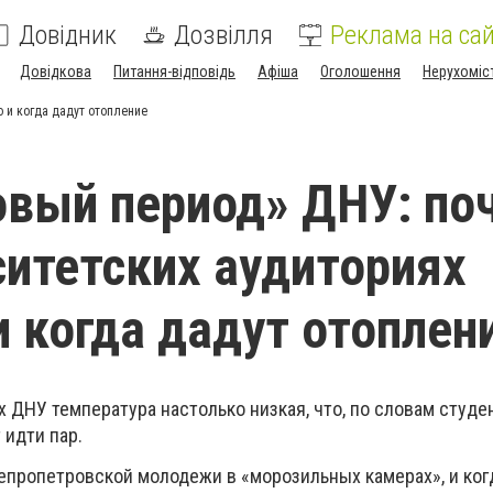
Довідник
Дозвілля
Реклама на сай
Довідкова
Питання-відповідь
Афіша
Оголошення
Нерухоміс
 и когда дадут отопление
вый период» ДНУ: по
ситетских аудиториях
и когда дадут отоплен
 ДНУ температура настолько низкая, что, по словам студе
 идти пар.
непропетровской молодежи в «морозильных камерах», и ког