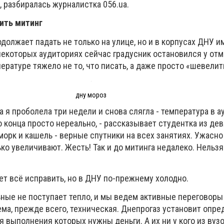
 разбиралась журналистка 056.
ua
.
ить митинг
должает падать не только на улице, но и в корпусах ДНУ им.
некоторых аудиториях сейчас градусник остановился у отм
пературе тяжело не то, что писать, а даже просто «шевелит
дну мороз
ра я проболела три недели и снова слягла - температура в 
о конца просто нереально, - рассказывает студентка из де
морк и кашель - верные спутники на всех занятиях. Ужасно
ко увеличивают. Жесть! Так и до митинга недалеко. Нельзя
ет всё исправить, но в ДНУ по-прежнему холодно.
ьные не поступает тепло, и мы ведем активные переговоры
ема, прежде всего, техническая. Днепрогаз установит опр
я выполнения которых нужны деньги. А их ни у кого из вузо