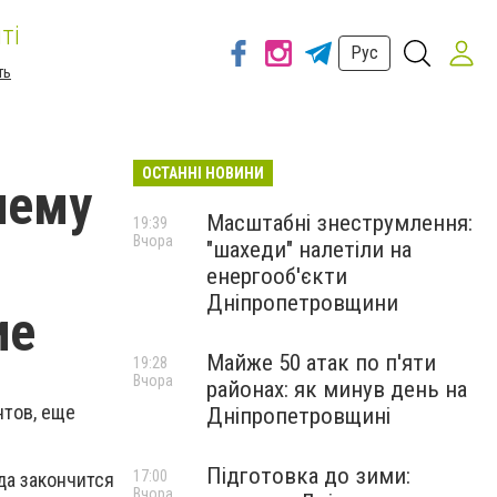
ті
Рус
ть
ОСТАННІ НОВИНИ
чему
Масштабні знеструмлення:
19:39
Вчора
"шахеди" налетіли на
енергооб'єкти
Дніпропетровщини
ие
Майже 50 атак по п'яти
19:28
Вчора
районах: як минув день на
нтов, еще
Дніпропетровщині
Підготовка до зими:
17:00
да закончится
Вчора