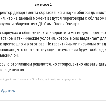
дну мороз 2
ректор департамента образования и науки облгосадминис
ил, что на данный момент ведутся переговоры с облгазом
рпусах и общежитиях ДНУ им. Олеся Гончара.
 в корпусах и общежитиях университета мы ведем перегово
частное и технические условия, которые оно выдвигает дл
ак произошло и в этот раз. Но гарантийными письмами от 
прописано, что соответствующие техусловия будут соблюд
бъяснил он.
росы с отоплением решаются, но стопроцентно назвать дат
» еще нельзя.
бхідний текст і натисніть Ctrl + Enter, щоб повідомити про це редакцію
#Демчик