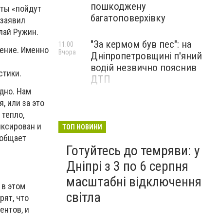
пошкоджену
нты «пойдут
багатоповерхівку
 заявил
лай Ружин.
"За кермом був пес": на
11:00
нение. Именно
Вчора
Дніпропетровщині п'яний
водій незвично пояснив
стики.
ДТП
одно. Нам
, или за это
 тепло,
иксирован и
ТОП НОВИНИ
ообщает
Готуйтесь до темряви: у
Дніпрі з 3 по 6 серпня
масштабні відключення
 в этом
світла
рят, что
ентов, и