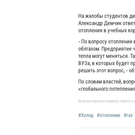
На жалобы студентов ди
Александр Демчик ответ
отопления в учебных ко
- По вопросу отопления
облгазом. Предприятие 
тепла могут меняться. Т
ВУЗа, в которых будет 
решить этот вопрос, - о
По словам властей, воп
«глобального потепления
Якщо ви помітили помилку, виділіть нео
#Холод
#отопление
#газ