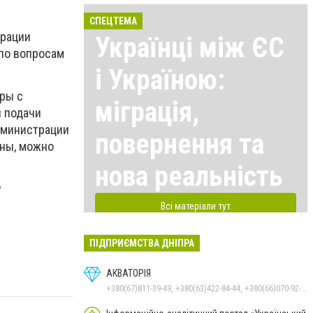
СПЕЦТЕМА
трации
Українці між ЄС
 по вопросам
і Україною:
ры с
міграція,
я подачи
администрации
повернення та
ены, можно
нова реальність
у
Всі матеріали тут
ПІДПРИЄМСТВА ДНІПРА
АКВАТОРІЯ
+380(67)811-39-49, +380(63)422-84-44, +380(66)070-92-11