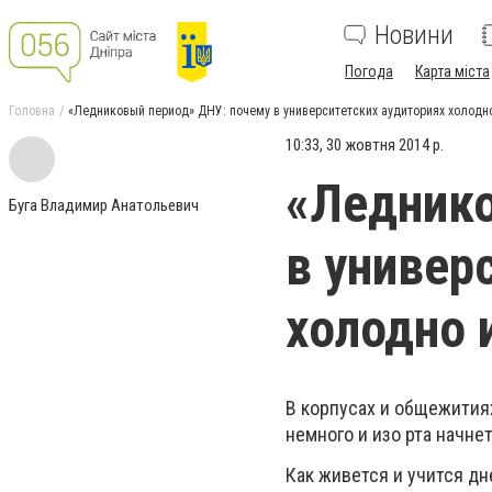
Новини
Погода
Карта міста
Головна
«Ледниковый период» ДНУ: почему в университетских аудиториях холодно
10:33, 30 жовтня 2014 р.
«Леднико
Буга Владимир Анатольевич
в универ
холодно 
В корпусах и общежитиях
немного и изо рта начнет
Как живется и учится д