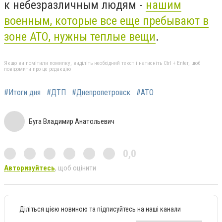
к небезразличным людям -
нашим
военным, которые все еще пребывают в
зоне АТО, нужны теплые вещи
.
Якщо ви помітили помилку, виділіть необхідний текст і натисніть Ctrl + Enter, щоб
повідомити про це редакцію
#Итоги дня
#ДТП
#Днепропетровск
#АТО
Буга Владимир Анатольевич
0,0
Авторизуйтесь
, щоб оцінити
Діліться цією новиною та підписуйтесь на наші канали