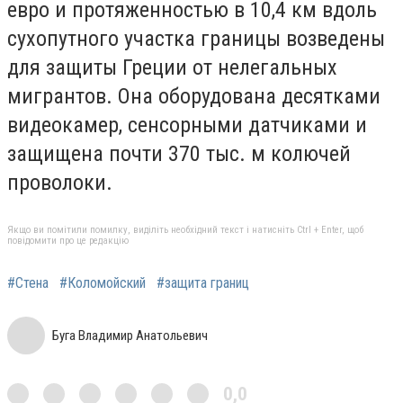
евро и протяженностью в 10,4 км вдоль
сухопутного участка границы возведены
для защиты Греции от нелегальных
мигрантов. Она оборудована десятками
видеокамер, сенсорными датчиками и
защищена почти 370 тыс. м колючей
проволоки.
Якщо ви помітили помилку, виділіть необхідний текст і натисніть Ctrl + Enter, щоб
повідомити про це редакцію
#Стена
#Коломойский
#защита границ
Буга Владимир Анатольевич
0,0