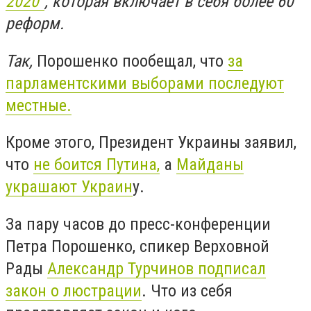
2020"
, которая включает в себя более 60
реформ.
Так,
Порошенко пообещал, что
за
парламентскими выборами последуют
местные.
Кроме этого, Президент Украины заявил,
что
не боится Путина,
а
Майданы
украшают Украин
у.
За пару часов до пресс-конференции
Петра Порошенко, спикер Верховной
Рады
Александр Турчинов подписал
закон о люстрации
. Что из себя