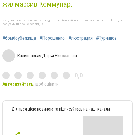
жилмассив Коммунар.
Якщо ви помітили помилку, виділіть необхідний текст і натисніть Ctrl + Enter, щоб
повідомити про це редакцію
#бомбоубежища
#Порошенко
#люстрация
#Турчинов
Калиновская Дарья Николаевна
0,0
Авторизуйтесь
, щоб оцінити
Діліться цією новиною та підписуйтесь на наші канали