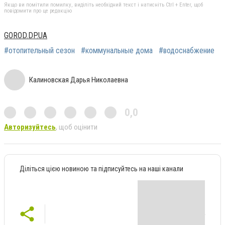
Якщо ви помітили помилку, виділіть необхідний текст і натисніть Ctrl + Enter, щоб
повідомити про це редакцію
GOROD.DP.UA
#отопительный сезон
#коммунальные дома
#водоснабжение
Калиновская Дарья Николаевна
0,0
Авторизуйтесь
, щоб оцінити
Діліться цією новиною та підписуйтесь на наші канали