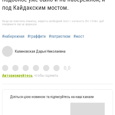
под Кайдакским мостом.
Якщо ви помітили помилку, виділіть необхідний текст і натисніть Ctrl + Enter, щоб
повідомити про це редакцію
#набережная
#граффити
#патриотизм
#мост
Калиновская Дарья Николаевна
0,0
Авторизируйтесь
, чтобы оценить
Діліться цією новиною та підписуйтесь на наші канали