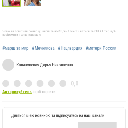
Якщо ви помітили помилку, виділіть необхідний текст і натисніть Ctrl + Enter, щоб
повідомити про це редакцію
#марш за мир
#Мечникова
#Нацгвардия
#матери России
Калиновская Дарья Николаевна
0,0
Авторизуйтесь
, щоб оцінити
Діліться цією новиною та підписуйтесь на наші канали