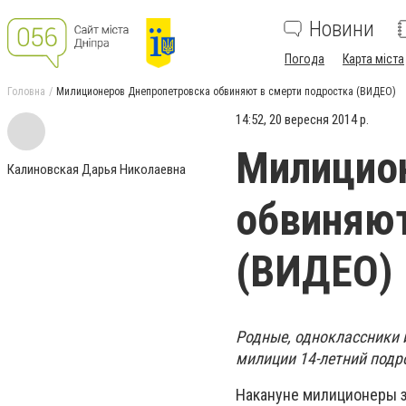
Новини
Погода
Карта міста
Головна
Милиционеров Днепропетровска обвиняют в смерти подростка (ВИДЕО)
14:52, 20 вересня 2014 р.
Милицио
Калиновская Дарья Николаевна
обвиняют
(ВИДЕО)
Родные, одноклассники 
милиции 14-летний подр
Накануне милиционеры з