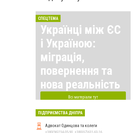
СПЕЦТЕМА
Українці між ЄС
і Україною:
міграція,
повернення та
нова реальність
Всі матеріали тут
ПІДПРИЄМСТВА ДНІПРА
Адвокат Одинцова та колеги
+380(96)234-05-90, +380(67)631-63-16