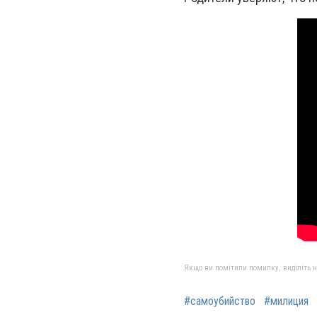
Якщо ви помітили помилку, виділіть нео
#самоубийство
#милиция