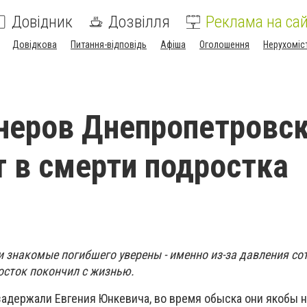
Довідник
Дозвілля
Реклама на сай
Довідкова
Питання-відповідь
Афіша
Оголошення
Нерухоміс
неров Днепропетровс
 в смерти подростка
и знакомые погибшего уверены - именно из-за давления со
осток покончил с жизнью.
адержали Евгения Юнкевича, во время обыска они якобы 