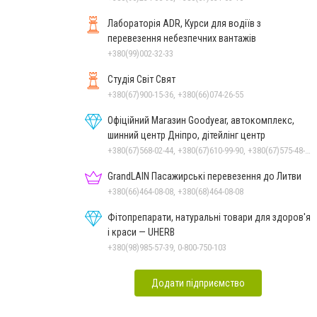
Лабораторія ADR, Курси для водіїв з
перевезення небезпечних вантажів
+380(99)002-32-33
Студія Світ Свят
+380(67)900-15-36, +380(66)074-26-55
Офіційний Магазин Goodyear, автокомплекс,
шинний центр Дніпро, дітейлінг центр
+380(67)568-02-44, +380(67)610-99-90, +380(67)575-48-22
GrandLAIN Пасажирські перевезення до Литви
+380(66)464-08-08, +380(68)464-08-08
Фітопрепарати, натуральні товари для здоров'я
і краси — UHERB
+380(98)985-57-39, 0-800-750-103
Додати підприємство