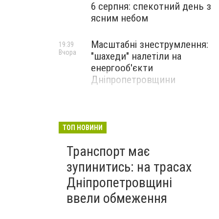
6 серпня: спекотний день з
ясним небом
Масштабні знеструмлення:
19:39
Вчора
"шахеди" налетіли на
енергооб'єкти
Дніпропетровщини
ТОП НОВИНИ
Транспорт має
зупинитись: на трасах
Дніпропетровщині
ввели обмеження