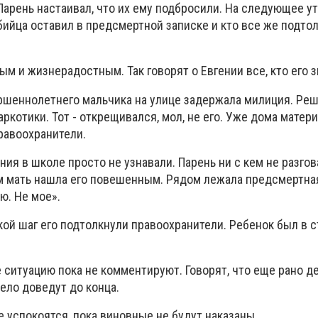
 Парень настаивал, что их ему подбросили. На следующее у
йца оставил в предсмертной записке и кто все же подтол
м и жизнерадостным. Так говорят о Евгении все, кто его з
ршеннолетнего мальчика на улице задержала милиция. Ре
аркотики. Тот - открещивался, мол, не его. Уже дома матери
равоохранители.
ия в школе просто не узнавали. Парень ни с кем не разгов
м мать нашла его повешенным. Рядом лежала предсмертная
ю. Не мое».
кой шаг его подтолкнули правоохранители. Ребенок был в с
 ситуацию пока не комментируют. Говорят, что еще рано д
ело доведут до конца.
е успокоятся, пока виновные не будут наказаны.