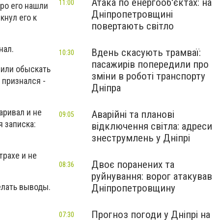
Атака по енергооб'єктах: на
11:00
тро его нашли
Дніпропетровщині
кнул его к
повертають світло
нал.
Вдень скасують трамваї:
10:30
пасажирів попередили про
шили обыскать
зміни в роботі транспорту
 признался -
Дніпра
аривал и не
Аварійні та планові
09:05
 записка:
відключення світла: адреси
знеструмлень у Дніпрі
трахе и не
Двоє поранених та
08:36
руйнування: ворог атакував
елать выводы.
Дніпропетровщину
Прогноз погоди у Дніпрі на
07:30