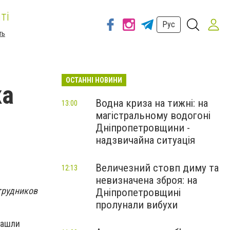
ті
Рус
ть
ОСТАННІ НОВИНИ
ка
Водна криза на тижні: на
13:00
магістральному водогоні
Дніпропетровщини -
надзвичайна ситуація
Величезний стовп диму та
12:13
невизначена зброя: на
трудников
Дніпропетровщині
пролунали вибухи
нашли