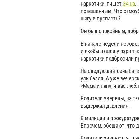
наркотики, пишет
34.ua
.
повешенным. Что самоуби
шагу в пропасть?
Он был спокойным, добры
В начале недели несове
и якобы нашли у парня н
наркотики подбросили п
На следующий день Евген
улыбался. А уже вечеро
«Мама и папа, я вас любл
Родители уверены, на та
выдержал давления.
В милиции и прокуратуре
Впрочем, обещают, что д
Родители уверяют, что н