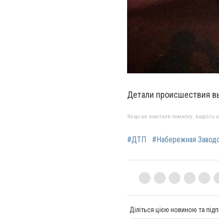
Детали происшествия в
Якщо ви помітили помилку, виділіть нео
#ДТП
#Набережная Завод
Діліться цією новиною та підп