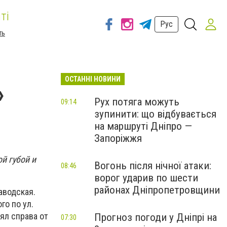
ті
Рус
ть
ОСТАННІ НОВИНИ
»
Рух потяга можуть
09:14
зупинити: що відбувається
на маршруті Дніпро —
Запоріжжя
ой губой и
Вогонь після нічної атаки:
08:46
ворог ударив по шести
районах Дніпропетровщини
аводская.
го по ул.
оял справа от
Прогноз погоди у Дніпрі на
07:30