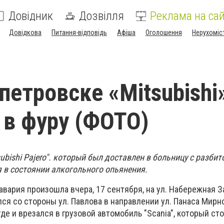
Довідник
Дозвілля
Реклама на сай
Довідкова
Питання-відповідь
Афіша
Оголошення
Нерухоміс
петровске «Mitsubishi
 в фуру (ФОТО)
subishi Pajero". который был доставлен в больницу с разбит
 в состоянии алкогольного опьянения.
авария произошла вчера, 17 сентября, на ул. Набережная З
ался со стороны ул. Павлова в направлении ул. Панаса Мирно
де и врезался в грузовой автомобиль "
Scania
", который ст