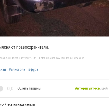
ыясняют правоохранители.
бхідний текст і натисніть Ctrl + Enter, щоб повідомити про це редакцію
ская
#алкоголь
#фура
0,0
Оцініть першим
Авторизуйтесь
, щоб
исуйтесь на наші канали