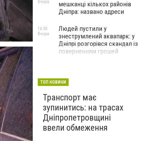
Вчора
мешканці кількох районів
Дніпра: названо адреси
Людей пустили у
16:30
Вчора
знеструмлений аквапарк: у
Дніпрі розгорівся скандал із
поверненням грошей
ТОП НОВИНИ
Транспорт має
зупинитись: на трасах
Дніпропетровщині
ввели обмеження