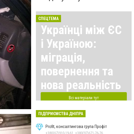
СПЕЦТЕМА
Українці між ЄС
і Україною:
міграція,
повернення та
нова реальність
Всі матеріали тут
ПІДПРИЄМСТВА ДНІПРА
Profit, консалтингова група Профіт
+380(67)910-19-61, +380(97)671-76-76