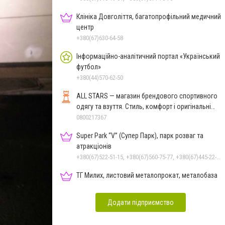
Клініка Довголіття, багатопрофільний медичний
центр
+380(67)630-64-58
Інформаційно-аналітичний портал «Український
футбол»
+380(44)570-62-50
ALL STARS — магазин брендового спортивного
одягу та взуття. Стиль, комфорт і оригінальні
моделі
0800217367
Super Park “V” (Супер Парк), парк розваг та
атракціонів
+380(67)522-51-15, +380(67)560-75-77, +380(67)445-22-22, +380(67)720-07-57
ТГ Милих, листовий металопрокат, металобаза
Додати підприємство