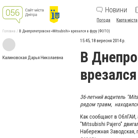
Новини
Погода
Карта міста
Головна
В Днепропетровске «Mitsubishi» врезался в фуру (ФОТО)
15:45, 18 вересня 2014 р.
В Днепро
Калиновская Дарья Николаевна
врезался
36-летний водитель
"Mit
рядом травм, находился
Как сообщают в ОблГАИ, 
"
Mitsubishi Pajero" двиг
Набережная Заводская, г