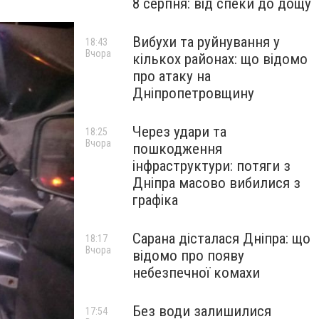
8 серпня: від спеки до дощу
Вибухи та руйнування у
18:43
Вчора
кількох районах: що відомо
про атаку на
Дніпропетровщину
Через удари та
18:25
Вчора
пошкодження
інфраструктури: потяги з
Дніпра масово вибилися з
графіка
Сарана дісталася Дніпра: що
18:17
Вчора
відомо про появу
небезпечної комахи
Без води залишилися
17:54